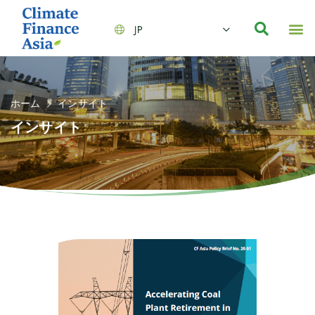
JP
会社情報
主要事業とサービス
ニュース | イベント
インサイト | リサーチ
お問い合わせ
ホーム
インサイト
インサイト