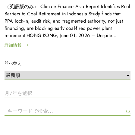
（英語版のみ） Climate Finance Asia Report Identifies Real
Barriers to Coal Retirement in Indonesia Study finds that
PPA lock-in, audit risk, and fragmented authority, not just
financing, are blocking early coal-fired power plant
retirement HONG KONG, June 01, 2026 – Despite
growing global commitments to phase down coal and
詳細情報
increasing availability of transition finance, early retirement
of coal-fired power plants (CFPPs)…
並べ替え