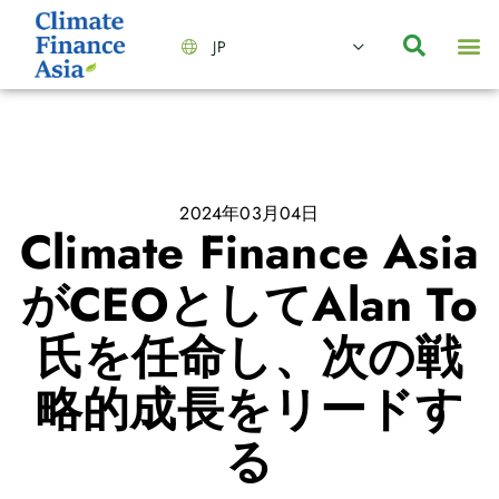
JP
会社情報
主要事業とサービス
ニュース | イベント
インサイト | リサーチ
お問い合わせ
2024年03月04日
Climate Finance Asia
がCEOとしてAlan To
氏を任命し、次の戦
略的成長をリードす
る