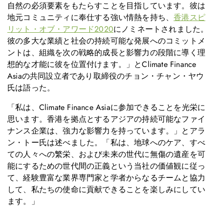
自然の必須要素をもたらすことを目指しています。彼は
地元コミュニティに奉仕する強い情熱を持ち、
香港スピ
リット・オブ・アワード2020
にノミネートされました。
彼の多大な業績と社会の持続可能な発展へのコミットメ
ントは、組織を次の戦略的成長と影響力の段階に導く理
想的な才能に彼を位置付けます。」とClimate Finance
Asiaの共同設立者であり取締役のチョン・チャン・ヤウ
氏は語った。
「私は、Climate Finance Asiaに参加できることを光栄に
思います。香港を拠点とするアジアの持続可能なファイ
ナンス企業は、強力な影響力を持っています。」とアラ
ン・トー氏は述べました。「私は、地球へのケア、すべ
ての人々への繁栄、および未来の世代に無傷の遺産を可
能にするための世代間の正義という当社の価値観に従っ
て、経験豊富な業界専門家と学者からなるチームと協力
して、私たちの使命に貢献できることを楽しみにしてい
ます。」