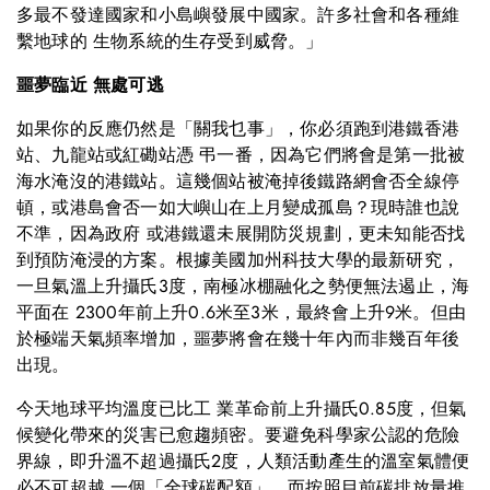
多最不發達國家和小島嶼發展中國家。許多社會和各種維
繫地球的 生物系統的生存受到威脅。」
噩夢臨近 無處可逃
如果你的反應仍然是「關我乜事」，你必須跑到港鐵香港
站、九龍站或紅磡站憑 弔一番，因為它們將會是第一批被
海水淹沒的港鐵站。這幾個站被淹掉後鐵路網會否全線停
頓，或港島會否一如大嶼山在上月變成孤島？現時誰也說
不準，因為政府 或港鐵還未展開防災規劃，更未知能否找
到預防淹浸的方案。根據美國加州科技大學的最新研究，
一旦氣溫上升攝氏3度，南極冰棚融化之勢便無法遏止，海
平面在 2300年前上升0.6米至3米，最終會上升9米。但由
於極端天氣頻率增加，噩夢將會在幾十年內而非幾百年後
出現。
今天地球平均溫度已比工 業革命前上升攝氏0.85度，但氣
候變化帶來的災害已愈趨頻密。要避免科學家公認的危險
界線，即升溫不超過攝氏2度，人類活動產生的溫室氣體便
必不可超越 一個「全球碳配額」，而按照目前碳排放量推