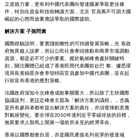
立道德力量，更有利中國代表團向發達國家爭取更佳條
件，特別在資金和技術轉讓方面，北京 官員萬不可因大國
崛起的心態而放棄應該爭取的國際援助。
解決方案 子孫問責
國際經驗說明，要實踐前瞻性的可持續發展策略，光 靠政
府無異癡人說夢，所以公民社會牽頭推動和商界市場調動
資源，都是必不可少的要素。鑑於氣候峰會處於關鍵時
刻，關注團體已組成了香港民間代表團前赴巴 黎。據悉環
境局長黃錦星亦會率領特區官員參加中國代表團，並在起
行前宣布香港的應對策略。
法國政府深知今次峰會成敗事關重大，所以除了主持國際
協議談判，更設定峰會主題為「解決方案的議程」，含義
是所有參與者都有提出解決方案的責任，亦須發揮創意應
對氣候變化。要全球在2050年達到近乎零碳排放的目標，
無異要求人類馬上開展一場前所未見的經濟革命。
香港以國際都會自居，亦是國民產值名列前茅的發達城