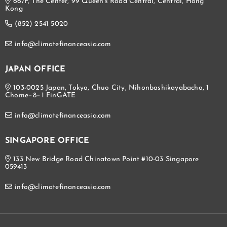
66/F, The Center, 99 Queen's Road Central, Central, Hong
Kong
(852) 2541 5020
info@climatefinanceasia.com
JAPAN OFFICE
103-0025 Japan, Tokyo, Chuo City, Nihonbashikayabacho, 1
Chome−8−1 FinGATE
info@climatefinanceasia.com
SINGAPORE OFFICE
133 New Bridge Road Chinatown Point #10-03 Singapore
059413
info@climatefinanceasia.com