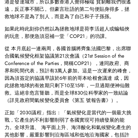
港是發達城市，所以多數香港人覺得極端 貧窮離我們很遙
遠，反正事不關己。但豪言壯語的第二句便貼身得多，拯
救地球不是為了別人，而是為了自己和子子孫孫。
如果此時此刻你仍然以為拯救地球是荷李活超人或蝙蝠俠
的玩意，那便急須惡補一堂「COP21」的功課。
從 本月底起一連兩周，各國首腦將齊集法國巴黎，出席聯
合國氣候變化框架協議第21次會議（21st Session of the
Conference of the Parties，簡稱COP21），連同政府、商
界和民間代表，預計有3萬人參加。這是一次遲來的峰會，
因為須簽定的協議早該於6年前的哥本哈根會議達 成，因
此拯救地球的有效期只剩下10至15年，一旦過期便神仙難
救。這絕非危言聳聽，而是全球830位科學家的一致結論
（詳見政府間氣候變化委員會《第五 號報告書》）。
正如「2030議程」指出：「氣候變化是當代的一個最大挑
戰，它產生的不利影響削弱了各國實現可持續發展的能
力。全球升溫、 海平面上升、海洋酸化和氣候變化產生的
其他影響，嚴重影響到沿海區域和低地沿海國家，包括許