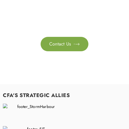
Feel free to contact us for more information. Let’s work
together to accelerate your
sustainability transformation.
Contact Us

CFA'S STRATEGIC ALLIES