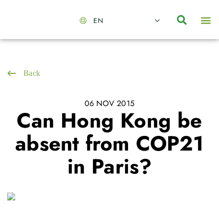
EN
About Us
Capabilities
News | Events
Insights | Research
Contact Us
Back
06 NOV 2015
Can Hong Kong be
absent from COP21
in Paris?