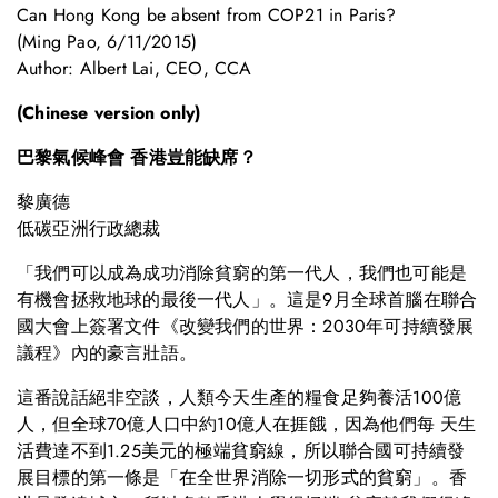
Can Hong Kong be absent from COP21 in Paris?
(Ming Pao, 6/11/2015)
Author: Albert Lai, CEO, CCA
(Chinese version only)
巴黎氣候峰會 香港豈能缺席？
黎廣德
低碳亞洲行政總裁
「我們可以成為成功消除貧窮的第一代人，我們也可能是
有機會拯救地球的最後一代人」。這是9月全球首腦在聯合
國大會上簽署文件《改變我們的世界：2030年可持續發展
議程》內的豪言壯語。
這番說話絕非空談，人類今天生產的糧食足夠養活100億
人，但全球70億人口中約10億人在捱餓，因為他們每 天生
活費達不到1.25美元的極端貧窮線，所以聯合國可持續發
展目標的第一條是「在全世界消除一切形式的貧窮」。香