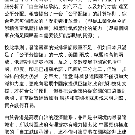
細分析了「自主減碳承諾」如何不足，以及如何才能 達至
公平分配。報告提出了一套「公平配額」的計算準則，綜
合考慮每個國家的「歴史碳排放量」（即從工業化至今的
累積溫室氣體排放量）和應對氣候變化的能力 （即每個國
家在滿足國民基本需要後所能調動的資源）。
按此準則，發達國家的減排承諾嚴重不足，例如日本只滿
足了「公平分擔額」的一成，美國 兩成，歐盟稍高於兩
成，俄羅斯則是零承諾。反之，多數發展中國家包括中
國、印度、印尼已超額承諾，巴西約三分之二，但進一步
減排的潛力仍然十分巨大。這意 味着發達國家不僅須加大
減排力度，更應向發展中國家提供巨額財政資助和技術支
援，才符合公平原則。但要把資金技術從富國的口袋搬到
窮國，正當歐盟經濟風雨 飄搖和美國復蘇步伐未明之際，
實在談何容易。
由於香港是高度自治的經濟體系，兼且是中國境內最發達
城市，所以特區政府有理據亦有權力提出比 中國更積極進
取的「自主減碳承諾」。這不僅可讓香港在國際談判上建