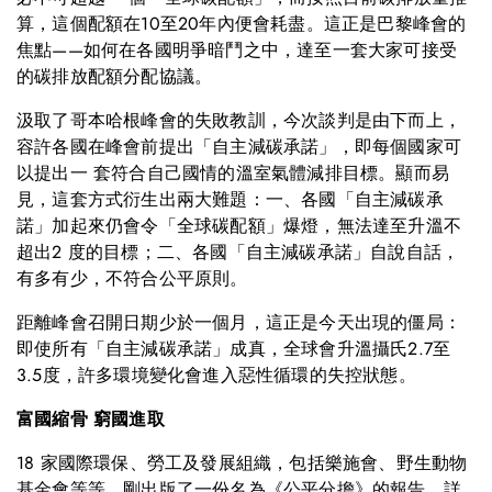
算，這個配額在10至20年內便會耗盡。這正是巴黎峰會的
焦點——如何在各國明爭暗鬥之中，達至一套大家可接受
的碳排放配額分配協議。
汲取了哥本哈根峰會的失敗教訓，今次談判是由下而上，
容許各國在峰會前提出「自主減碳承諾」，即每個國家可
以提出一 套符合自己國情的溫室氣體減排目標。顯而易
見，這套方式衍生出兩大難題：一、各國「自主減碳承
諾」加起來仍會令「全球碳配額」爆燈，無法達至升溫不
超出2 度的目標；二、各國「自主減碳承諾」自說自話，
有多有少，不符合公平原則。
距離峰會召開日期少於一個月，這正是今天出現的僵局：
即使所有「自主減碳承諾」成真，全球會升溫攝氏2.7至
3.5度，許多環境變化會進入惡性循環的失控狀態。
富國縮骨 窮國進取
18 家國際環保、勞工及發展組織，包括樂施會、野生動物
基金會等等，剛出版了一份名為《公平分擔》的報告，詳