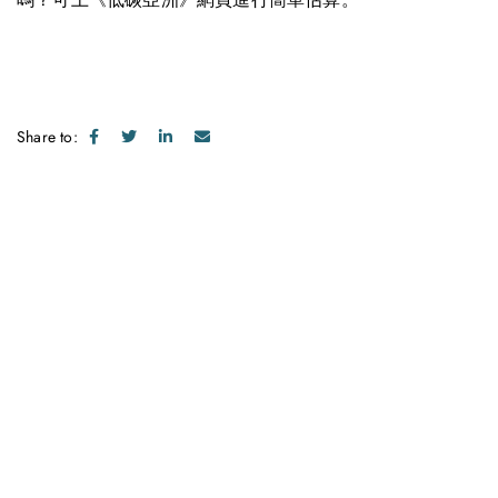
Share to:
Get in touch with us
Feel free to contact us for more information. Let’s work
together to accelerate your
sustainability transformation.