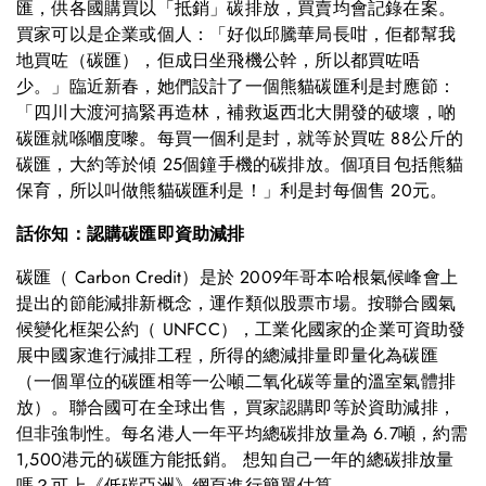
匯，供各國購買以「抵銷」碳排放，買賣均會記錄在案。
買家可以是企業或個人：「好似邱騰華局長咁，佢都幫我
地買咗（碳匯），佢成日坐飛機公幹，所以都買咗唔
少。」臨近新春，她們設計了一個熊貓碳匯利是封應節：
「四川大渡河搞緊再造林，補救返西北大開發的破壞，啲
碳匯就喺嗰度嚟。每買一個利是封，就等於買咗 88公斤的
碳匯，大約等於傾 25個鐘手機的碳排放。個項目包括熊貓
保育，所以叫做熊貓碳匯利是！」利是封每個售 20元。
話你知：認購碳匯即資助減排
碳匯（ Carbon Credit）是於 2009年哥本哈根氣候峰會上
提出的節能減排新概念，運作類似股票市場。按聯合國氣
候變化框架公約（ UNFCC），工業化國家的企業可資助發
展中國家進行減排工程，所得的總減排量即量化為碳匯
（一個單位的碳匯相等一公噸二氧化碳等量的溫室氣體排
放）。聯合國可在全球出售，買家認購即等於資助減排，
但非強制性。每名港人一年平均總碳排放量為 6.7噸，約需
1,500港元的碳匯方能抵銷。 想知自己一年的總碳排放量
嗎？可上《低碳亞洲》網頁進行簡單估算。