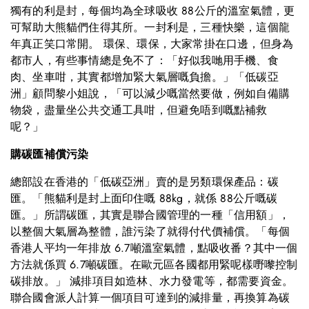
獨有的利是封，每個均為全球吸收 88公斤的溫室氣體，更
可幫助大熊貓們住得其所。一封利是，三種快樂，這個龍
年真正笑口常開。 環保、環保，大家常掛在口邊，但身為
都市人，有些事情總是免不了：「好似我哋用手機、食
肉、坐車咁，其實都增加緊大氣層嘅負擔。」「低碳亞
洲」顧問黎小姐說，「可以減少嘅當然要做，例如自備購
物袋，盡量坐公共交通工具咁，但避免唔到嘅點補救
呢？」
購碳匯補償污染
總部設在香港的「低碳亞洲」賣的是另類環保產品：碳
匯。「熊貓利是封上面印住嘅 88kg，就係 88公斤嘅碳
匯。」所謂碳匯，其實是聯合國管理的一種「信用額」，
以整個大氣層為整體，誰污染了就得付代價補償。「每個
香港人平均一年排放 6.7噸溫室氣體，點吸收番？其中一個
方法就係買 6.7噸碳匯。在歐元區各國都用緊呢樣嘢嚟控制
碳排放。」 減排項目如造林、水力發電等，都需要資金。
聯合國會派人計算一個項目可達到的減排量，再換算為碳