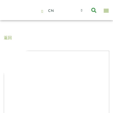
CN
About Us
Capabilities
News | Events
Insights | Research
聯絡我們
全心全意的夥伴
我們的團隊
價值主導
職位空缺
可持續金融
氣候投資俱樂部
碳抵消
返回