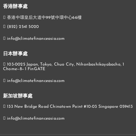
香港辦事處
香港中環皇后大道中99號中環中心66樓
(852) 2541 5020
info@climatefinanceasia.com
日本辦事處
103-0025 Japan, Tokyo, Chuo City, Nihonbashikayabacho, 1
Chome−8−1 FinGATE
info@climatefinanceasia.com
新加坡辦事處
133 New Bridge Road Chinatown Point #10-03 Singapore 059413
info@climatefinanceasia.com