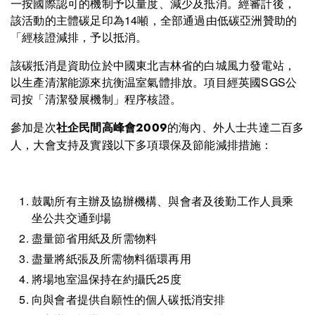
一按國際認可的機制予以量度、減少及抵消。經審計後，
該活動的主體碳足印為14噸，全部通過由低碳亞洲贊助的
「經核證減排，予以抵消。
該碳抵消是資助位於中國東北吉林省的白城風力發電站，
以生產清潔能源來抗衡温室氣體排放。項目經英國SGS公
司按「清潔發展機制」程序核證。
參加是次
的海內、外人士共達二百多
社企民間高峰會2009
人，大會支持及實踐以下多項環保及節能減排措施：
鼓勵所有主辦及協辦機構、與會者及後勤工作人員乘
坐公共交通到場
盡量節省用紙及所需物料
盡量將紙張及所需物料循環再用
將場地室温保持在約攝氏25度
向與會者提供自願性的個人碳抵消安排