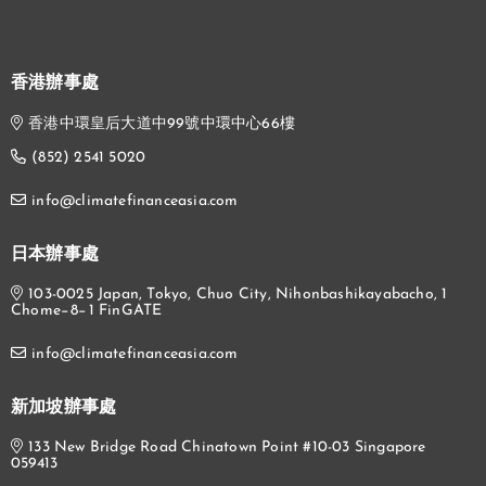
香港辦事處
香港中環皇后大道中99號中環中心66樓
(852) 2541 5020
info@climatefinanceasia.com
日本辦事處
103-0025 Japan, Tokyo, Chuo City, Nihonbashikayabacho, 1
Chome−8−1 FinGATE
info@climatefinanceasia.com
新加坡辦事處
133 New Bridge Road Chinatown Point #10-03 Singapore
059413