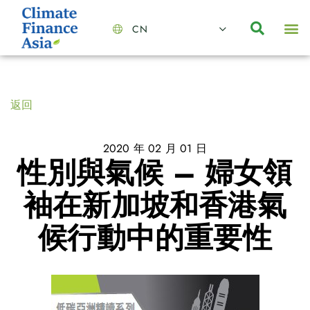
CN
About Us
Capabilities
News | Events
Insights | Research
聯絡我們
全心全意的夥伴
我們的團隊
價值主導
職位空缺
可持續金融
氣候投資俱樂部
碳抵消
返回
2020 年 02 月 01 日
性別與氣候 – 婦女領
袖在新加坡和香港氣
候行動中的重要性