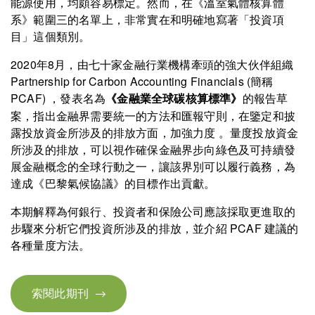
能源使用，均頗容易標定。然而，在《溫室氣體核算體
系》範圍三的名單上，非常實在和明確地寫著「投資項
目」這個類別。
2020年8月，由七十家金融行業機構牽頭的強大伙伴組織
Partnership for Carbon Accounting Financials (簡稱
PCAF) ，發表名為
的報告草
《金融業全球碳核算標準》
案，指出金融界需要統一的方法和匯報守則，在鑒定和披
露投放資金所涉及的排放方面，加強力度 。量度投放資金
所涉及的排放，可以視作確保金融界步向綠色及可持續發
展金融概念的全球行動之一，讓該界別可以履行義務，為
達成《巴黎氣候協議》的目標作出貢獻。
本期解釋為何銀行、投資者和保險公司應該採取更進取的
步驟來分析它們投資所涉及的排放，並介紹 PCAF 建議的
各種量度方法。
索閱此期刊