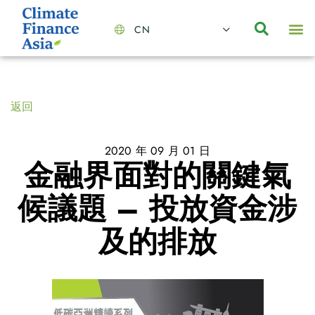
CN
About Us
Capabilities
News | Events
Insights | Research
聯絡我們
全心全意的夥伴
我們的團隊
價值主導
職位空缺
可持續金融
氣候投資俱樂部
碳抵消
返回
2020 年 09 月 01 日
金融界面對的關鍵氣
候議題 – 投放資金涉
及的排放