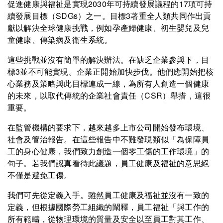
促進健康與福祉是實現2030年可持續發展議程的17項可持
續發展目標（SDGs）之一。目標3著重全人類共同作出貢
獻以解決全球健康挑戰，例如孕產婦健康、初生嬰兒及兒
童健康、傳染病及衛生系統。
這些挑戰並沒有簡單的解決辦法。在缺乏企業參與下，目
標3並不可能實現。企業正開始加快步伐。他們應開始把核
心業務及策略與此目標連成一線，為所有人創造一個健康
的未來，以取代傳統的企業社會責任（CSR）舉措，這很
重要。
在監管機構的要求下，越來越多上市公司開始發布環境、
社會及管治報告。在這些報告中不難發現類似「為保障員
工的身心健康，我們致力創造一個零工傷的工作環境」的
句子。若我們認真看待此議題，員工健康及福祉的意思絕
不僅是避免工傷。
我們可先從定義入手。雖然員工健康及福祉並沒有一致的
定義，但根據國際勞工組織的闡釋，員工福祉「與工作的
所有範疇，從物理環境的質量及安全以至員工對其工作、