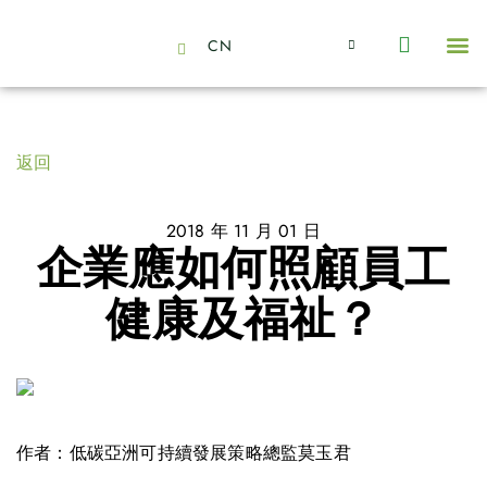
CN
About Us
Capabilities
News | Events
Insights | Research
聯絡我們
全心全意的夥伴
我們的團隊
價值主導
職位空缺
可持續金融
氣候投資俱樂部
碳抵消
返回
2018 年 11 月 01 日
企業應如何照顧員工
健康及福祉？
作者：低碳亞洲可持續發展策略總監莫玉君