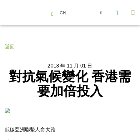
CN
About Us
Capabilities
News | Events
Insights | Research
聯絡我們
全心全意的夥伴
我們的團隊
價值主導
職位空缺
可持續金融
氣候投資俱樂部
碳抵消
返回
2018 年 11 月 01 日
對抗氣候變化 香港需
要加倍投入
低碳亞洲聯繫人俞大雅