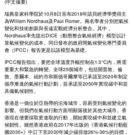
(中文撮要)
瑞典皇家科學院於10月8日宣布2018年諾貝經濟學獎得主
為William Nordhaus及Paul Romer。兩名學者分別把氣候
變化和技術創新與長遠宏觀經濟分析整合。其中，
Nordhaus率先提出DICE（動態整合氣候經濟）模型以計
算氣候變化的成本。同日發布的政府間氣候變化專門委員
會（IPCC）報告更是以該模型為基礎。
IPCC報告指出，要把全球溫度升幅控制在1.5°C內，將需
要重大和緊急的轉變。全球25個城市，包括開普敦、倫
敦、墨爾本、紐約市和斯德哥爾摩等已承諾至2020年制定
循序漸進的氣候行動計劃，並承諾至2050年實現碳中和並
具備氣候韌性。
香港是一個位於亞熱帶的沿海城市，容易受到氣候變化的
影響。但我們在氣候行動方面明顯落後於其他大城市。香
港現在便要採取更進取的行動，開始實現碳中和並建立氣
候韌性。雖然香港政府在2017年出版的《香港氣候行動藍
圖2030+》中訂下至2030年減少碳排放26%-36%的目標，