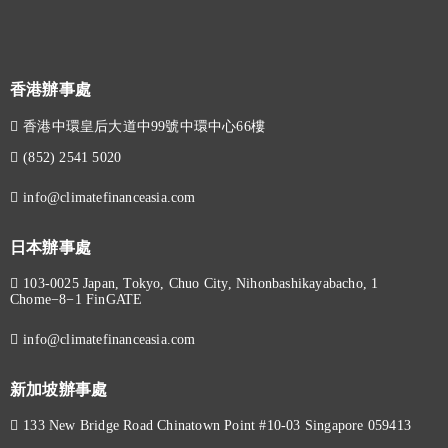
香港辦事處
香港中環皇后大道中99號中環中心66樓
(852) 2541 5020
info@climatefinanceasia.com
日本辦事處
103-0025 Japan, Tokyo, Chuo City, Nihonbashikayabacho, 1
Chome−8−1 FinGATE
info@climatefinanceasia.com
新加坡辦事處
133 New Bridge Road Chinatown Point #10-03 Singapore 059413