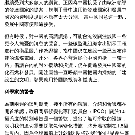
繼續受到大多數人的讚賞。正因為中國接受了由歐洲領導
的發達國家的提案，規則手冊中適用於發達國家和發展中
國家的透明度規則不應有太大分別。 當中國同意這一點，
發展中國家便跟隨接受。
但有時候，對中國的高調讚揚，可能會淹沒關注該國一些
更令人擔憂的消息的聲音。一些碳監測組織拿出顯示工程
進行的衛星圖片作為證據，指中國仍在建設一些已宣布停
建的燃煤電廠。此外，各界亦普遍擔心中國包括「一帶一
路」倡議在內的對外援助和投資，仍在促進發展中國家的
化石燃料發展。關注團體一直呼籲中國把國內採納的「建
設生態文明」願景應用於國際投資和援助上。
科學家的警告
為期兩週的談判期間，幾乎所有的演講、介紹和會議都在
開首承認，政府間氣候變化專門委員會（IPCC）關於1.5
攝氏度的特別報告是一個警號，提出了無可辯駁的證據，
表明我們迫切需要採取氣候變化措施，將升溫控制在1.5攝
氏度內。因為全球氣溫上升2攝氏度將對我們的世界產生嚴