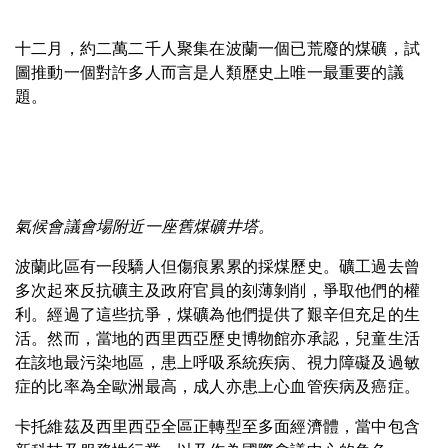
十二月，約二萬二千人聚集在波蘭一個已荒廢的煤礦，試
圖推動一個對許多人而言是人類歷史上唯一最重要的議
題。
氣候會議會場附近一座舊煤礦井塔。
波蘭此區有一段驕人但傷痕累累的採煤歷史。礦工過去曾
多次起來反抗礦主及政府官員的刻薄剝削，爭取他們的權
利。經過了這些抗爭，煤礦為他們提供了艱辛但充足的生
活。然而，當地的西里西亞歷史博物館亦承認，兒童生活
在該地最污染地區，患上呼吸系統疾病、視力障礙及過敏
症的比率為全歐洲最高，成人亦患上心血管疾病及癌症。
卡托維茲及西里西亞全區正轉型至多面經濟體，當中包含