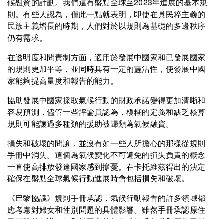
候融資的計劃。我們還有盤點全球至2023年進展的基本規
則。有些人認為，僅此一點就表明，即使在具民粹主義的
民族主義增長的時期，人們對於以規則為基礎的多邊秩序
仍有需求。
在透明度和問責制方面，適用於發展中國家和已發展國家
的規則更加平等，並同時具有一定的靈活性，使發展中國
家能夠提高量度和報告的能力。
協助發展中國家採取氣候行動的財政承諾變得更加清晰和
容易預測，儘管一些評論員認為，模糊的定義和缺乏核算
規則可能讓過多種類的援助被歸類為氣候融資。
損失和破壞的問題，並沒有如一些人所擔心的那樣從規則
手冊中消失。這個為氣候變化不可避免的損失負責的概念
一直使高排放發達國家感到擔憂。在卡托維茲得出的決定
確保在盤點全球氣候行動進展時會包括損失和破壞。
《巴黎協議》規則手冊承認，氣候行動報告的許多領域都
應考慮對婦女和性別問題的具體影響。雖然手冊承認原住