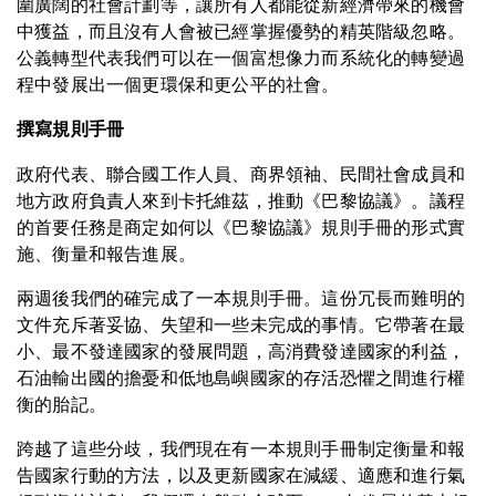
圍廣闊的社會計劃等，讓所有人都能從新經濟帶來的機會
中獲益，而且沒有人會被已經掌握優勢的精英階級忽略。
公義轉型代表我們可以在一個富想像力而系統化的轉變過
程中發展出一個更環保和更公平的社會。
撰寫規則手冊
政府代表、聯合國工作人員、商界領袖、民間社會成員和
地方政府負責人來到卡托維茲，推動《巴黎協議》。議程
的首要任務是商定如何以《巴黎協議》規則手冊的形式實
施、衡量和報告進展。
兩週後我們的確完成了一本規則手冊。這份冗長而難明的
文件充斥著妥協、失望和一些未完成的事情。它帶著在最
小、最不發達國家的發展問題，高消費發達國家的利益，
石油輸出國的擔憂和低地島嶼國家的存活恐懼之間進行權
衡的胎記。
跨越了這些分歧，我們現在有一本規則手冊制定衡量和報
告國家行動的方法，以及更新國家在減緩、適應和進行氣