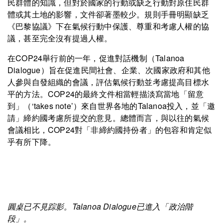
民群體的知識，但對於國家的行動或缺乏行動對原住民群
體或其土地的影響，文件卻著墨較少。規則手冊明顯缺乏
《巴黎協議》下在氣候行動中保護、尊重和考慮人權的協
議，甚至完全沒有提過人權。
在COP24舉行前的一年，促進對話機制（Talanoa
Dialogue）旨在促進民間社會、企業、次國家政府和其他
人參與自發組織的會議，評估氣候行動並考慮提高目標水
平的方法。COP24的最終文件相當輕描淡寫當地「留意
到」（‘takes note’）來自世界各地的Talanoa投入，並「邀
請」締約國考慮所提交的意見。總體而言，與以往的氣候
會議相比，COP24對「非締約國持份者」的包容和肯定似
乎有所下降。
圓桌已不見踪影。Talanoa Dialogue已進入「政治階
段」。