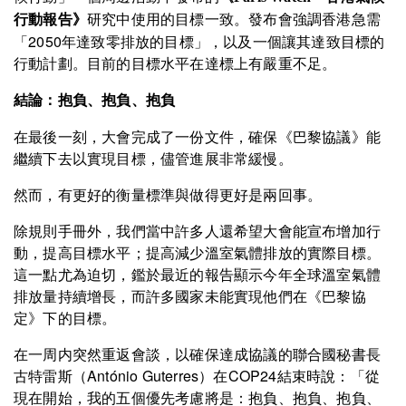
研究中使用的目標一致。發布會強調香港急需
行動報告》
「2050年達致零排放的目標」，以及一個讓其達致目標的
行動計劃。目前的目標水平在達標上有嚴重不足。
結論：抱負、抱負、抱負
在最後一刻，大會完成了一份文件，確保《巴黎協議》能
繼續下去以實現目標，儘管進展非常緩慢。
然而，有更好的衡量標準與做得更好是兩回事。
除規則手冊外，我們當中許多人還希望大會能宣布增加行
動，提高目標水平；提高減少溫室氣體排放的實際目標。
這一點尤為迫切，鑑於最近的報告顯示今年全球溫室氣體
排放量持續增長，而許多國家未能實現他們在《巴黎協
定》下的目標。
在一周内突然重返會談，以確保達成協議的聯合國秘書長
古特雷斯（António Guterres）在COP24結束時說：「從
現在開始，我的五個優先考慮將是：抱負、抱負、抱負、