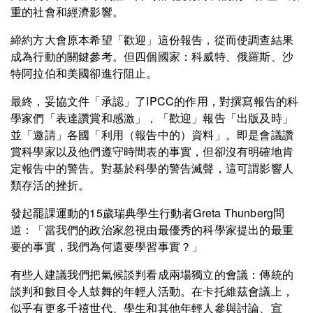
重的社會和經濟影響。
締約方大會原本希望「歡迎」這份報告，從而使調查結果
成為行動的關鍵參考。但四個國家：科威特、俄羅斯、沙
特阿拉伯和美國卻進行阻止。
最終，妥協文件「承認」了IPCC的作用，對撰寫報告的科
學家們「表達讚賞和感激」，「歡迎」報告「出版及時」
並「邀請」各國「利用（報告中的）資料」。即是會議讚
賞科學家以及他們遵守時間表的事實，但卻沒有明確地肯
定報告中的警告。對基於科學的警告滅聲，這可謂影響人
類存活的挫折。
發起罷課運動的15歲瑞典學生行動者Greta Thunberg問
道：「當我們的政治家忽視由最優秀的科學家提出的最重
要的事實，我們為何還要學習事實？」
有些人建議我們把氣候談判看成兩場獨立的會議：傳統的
談判和數目令人鼓舞的年輕人活動。在卡托維茲會議上，
似乎有更多千禧世代、學生和其他年輕人參與討論、宣