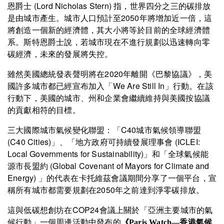
恩爵士 (Lord Nicholas Stern) 指，世界四分之三的碳排放
是由城市產生。城市人口預計至2050年將增加近一倍，這
將創造一個新的經濟體，其大小將等於目前的全球經濟體
系。斯特恩爵士說，若城市現在不進行規劃以迅速轉向零
碳經濟，未來的發展將失控。
雖然美國總統發表聲明將在2020年離開《巴黎協議》，美
國許多城市都已經宣布加入「We Are Still In」行動。在該
行動下，美國的城市、州和企業會繼續維持與美國按協議
的貢獻相符的目標。
三大國際城市氣候變化聯盟：「C40城市氣候領導聯盟
(C40 Cities)」、「地方政府可持續發展理事會 (ICLEI:
Local Governments for Sustainability)」和「全球氣候能
源市長盟約 (Global Covenant of Mayors for Climate and
Energy) 」的代表在卡托維茲會議期間分享了一個平台，宣
稱所有城市都需要規劃在2050年之前達到淨零碳排放。
這與低碳想創坊在COP24會議上關於「亞洲主要城市的氣
候行動」一個周邊活動中發布的
《Paris Watch—香港氣候