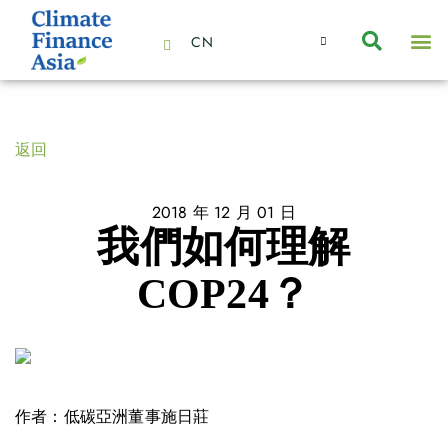
CN
About Us
Capabilities
News | Events
Insights | Research
聯絡我們
全心全意的夥伴
我們的團隊
價值主導
職位空缺
可持續金融
氣候投資俱樂部
碳抵消
返回
2018 年 12 月 01 日
我們如何理解
COP24？
作者：低碳亞洲董事施日莊