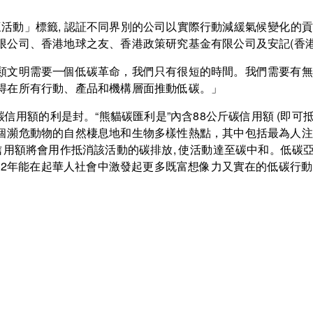
碳關懷活動」標籤, 認証不同界別的公司以實際行動減緩氣候變化
限公司、香港地球之友、香港政策研究基金有限公司及安記(香港
類文明需要一個低碳革命，我們只有很短的時間。我們需要有無
得在所有行動、產品和機構層面推動低碳。」
碳信用額的利是封。“熊貓碳匯利是”內含88公斤碳信用額 (即可
個瀕危動物的自然棲息地和生物多樣性熱點，其中包括最為人注
信用額將會用作抵消該活動的碳排放, 使活動達至碳中和。低碳亞
012年能在起華人社會中激發起更多既富想像力又實在的低碳行