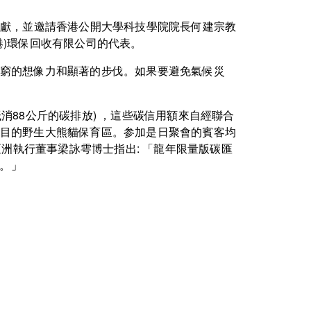
的貢獻，並邀請香港公開大學科技學院院長何建宗教
)環保回收有限公司的代表。
窮的想像力和顯著的步伐。如果要避免氣候災
抵消88公斤的碳排放) ，這些碳信用額來自經聯合
目的野生大熊貓保育區。参加是日聚會的賓客均
洲執行董事梁詠雩博士指出: 「龍年限量版碳匯
動。」