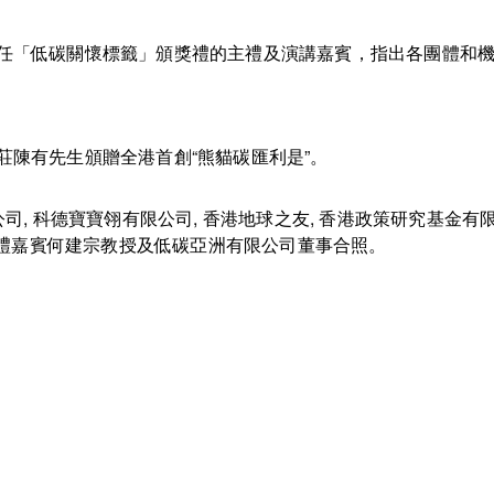
任「低碳關懷標籤」頒獎禮的主禮及演講嘉賓，指出各團體和
莊陳有先生頒贈全港首創“熊貓碳匯利是”。
公司, 科德寶寶翎有限公司, 香港地球之友, 香港政策研究基金有
禮嘉賓何建宗教授及低碳亞洲有限公司董事合照。