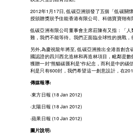
2012年1月17日, 低碳亞洲頒發了五個「低
授頒贈獎狀予佳能香港有限公司、科德寶寶翎有
低碳亞洲有限公司董事會主席莊陳有又指：「人
難，我們不能等待。我們正面臨全球性的挑戰，
另外,為慶祝龍年將至, 低碳亞洲推出全港首創含
國認證的四川西北造林和再造林項目，毗鄰是數
獲贈一封“熊貓碳匯利是”作紀念，而利是中的碳
利是只有600封，我們希望這一創意設計，在2
傳
媒報導:
‧
東方日報
(18 Jan 2012)
‧
太陽日報
(18 Jan 2012)
‧
蘋果日報
(10 Jan 2012)
圖片說明: