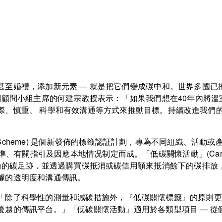
甚至婚禮，添加新元素 — 就是把它們變成碳中和。世界多國已
劃顧問小組主席的何建宗教授表示：「如果我們想在40年內將溫
際、慎重、 科學和有效溝通等方式來推動目標。持續改進我們
ing Scheme) 是個新發佈的標籤認証計劃，專為不同組織、
準、有關指引及因應本地情况制定而成。「低碳關懷活動」(Carbo
活動的碳足跡，並透過購買碳抵消或碳信用額來抵消餘下的碳排放
據的透明度和溝通傳訊。
「除了科學性的測量和減碳措施外，『低碳關懷標籤』的原則更
優越的傳訊平台。」「低碳關懷活動」適用於各類型項目 — 從