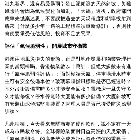
港九新界，還有易受暴雨引發山泥傾瀉的天然斜坡，災難
風險均會因為氣候變化而加劇。「天鴿」過後，政府部門
應率先拋棄迷思，不要誤把過去的天災程度和頻率投射到
將來（什麼多少年一遇的工程標準須重新修訂），否則社
會便要承受低估風險、投資不足的惡果。
評估「氣候脆弱性」 開展城市守衛戰
港澳兩地風災損失的形態，正是對地產發展和物業管理行
業的當頭棒喝。香港物業數以十萬計，但絕大多數未有進
行「氣候脆弱性評估」：面對極端天氣，停車場浸水時車
主可有安全後備車位？玻璃幕牆擋風標準是否已經過時？
室外吊掛設備需時多少才能安全回收？電機房一旦失守多
久才能修復？停水停電時大廈能有多少儲備？大廈斜坡可
有安裝山泥傾瀉監測裝置？管理人員是否已接受防災應變
訓練？
凡此種種，今天看來無關痛癢的硬件軟件，說不定有一天
成為市民救命符。全球保險業面對日益高漲的天災索償，
「氣候脆弱性」的高低勢必成為評估資產價值的重要元