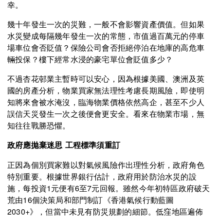
幸。
幾十年發生一次的災難，一般不會影響資產價值。但如果
水災變成每隔幾年發生一次的常態，市值過百萬元的停車
場車位會否貶值？保險公司會否拒絕停泊在地庫的高危車
輛投保？樓下經常水浸的豪宅單位會貶值多少？
不過杏花邨業主暫時可以安心，因為根據美國、澳洲及英
國的房產分析，物業買家無法理性考慮長期風險，即使明
知將來會被水淹沒，臨海物業價格依然高企，甚至不少人
誤信天災發生一次之後便會更安全。看來在物業市場，無
知往往戰勝恐懼。
政府應拋棄迷思 工程標準須重訂
正因為個別買家難以對氣候風險作出理性分析，政府角色
特別重要。根據世界銀行估計，政府用於防治水災的設
施，每投資1元便有6至7元回報。雖然今年初特區政府破天
荒由16個決策局和部門制訂《香港氣候行動藍圖
2030+》，但當中未見有防災規劃的細節。低窪地區遍佈