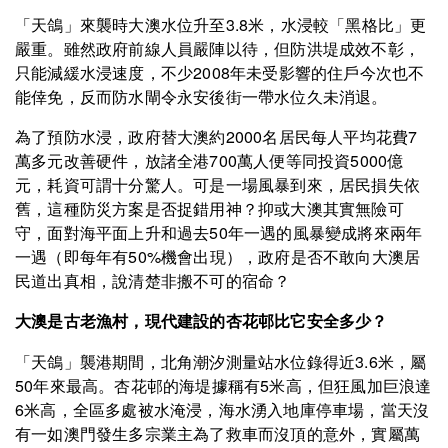
「天鴿」來襲時大澳水位升至3.8米，水浸較「黑格比」更
嚴重。雖然政府前線人員嚴陣以待，但防洪堤成效不彰，
只能減緩水浸速度，不少2008年未受影響的住戶今次也不
能倖免，反而防水閘令永安後街一帶水位久未消退。
為了預防水浸，政府替大澳約2000名居民每人平均花費7
萬多元改善硬件，放諸全港700萬人便等同投資5000億
元，耗資可謂十分驚人。可是一場風暴到來，居民損失依
舊，這種防災方案是否捉錯用神？抑或大澳其實無險可
守，面對海平面上升和過去50年一遇的風暴變成將來兩年
一遇（即每年有50%機會出現），政府是否不敢向大澳居
民道出真相，說清楚非搬不可的宿命？
大澳是古老漁村，現代建設的杏花邨比它安全多少？
「天鴿」襲港期間，北角潮汐測量站水位錄得近3.6米，屬
50年來最高。杏花邨的海堤據稱有5米高，但狂風加巨浪達
6米高，全區多處被水淹浸，海水湧入地庫停車場，當天沒
有一如澳門發生多宗業主為了救車而沒頂的意外，實屬萬