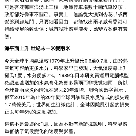
可是杏花邨巨浪湧上三樓，地庫停車場數十輛汽車沒頂，
政府卻好像事不關己。事實上，無論從大澳到杏花邨或西
營盤到鯉魚門，只要細看因由，都能找出兩項威脅香港可
持續發展的致命傷：城市設計嚴重滯後，應變方案似有若
無。
海平面上升 世紀末一米變兩米
今天全球平均氣溫較1979年上升攝氏0.6至0.7度，由於熱
空氣可容納更多水分，科學家早已發現，大氣溫度每上升
攝氏1度，水分便多7%。1989年日本研究員運用電腦模型
確認這些增加的水氣會化為更多暴雨而非微微細雨，所以
全球暴雨成災的情况在過去20年激增。聯合國數字顯示，
截至2015年為止的20年間全球因暴風及水災造成的損失達
1.7萬億美元；世界衛生組織估計，全球因颱風引起的損失
正以每年6%的速度增加。
這還不是最壞的消息，因為不斷有新證據說明，科學界嚴
重低估了氣候變化的速度與影響。