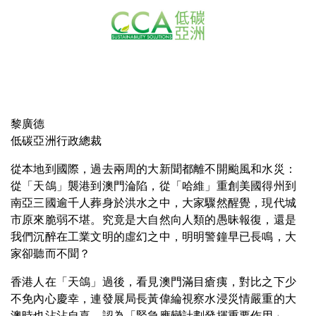
黎廣德
低碳亞洲行政總裁
從本地到國際，過去兩周的大新聞都離不開颱風和水災：
從「天鴿」襲港到澳門淪陷，從「哈維」重創美國得州到
南亞三國逾千人葬身於洪水之中，大家驟然醒覺，現代城
市原來脆弱不堪。究竟是大自然向人類的愚昧報復，還是
我們沉醉在工業文明的虛幻之中，明明警鐘早已長鳴，大
家卻聽而不聞？
香港人在「天鴿」過後，看見澳門滿目瘡痍，對比之下少
不免內心慶幸，連發展局長黃偉綸視察水浸災情嚴重的大
澳時也沾沾自喜，認為「緊急應變計劃發揮重要作用」。