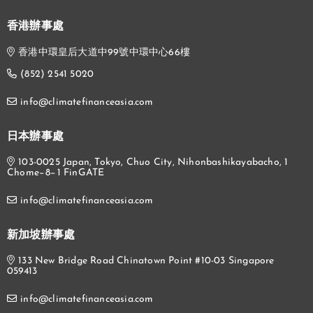
香港辦事處
香港中環皇后大道中99號中環中心66樓
(852) 2541 5020
info@climatefinanceasia.com
日本辦事處
103-0025 Japan, Tokyo, Chuo City, Nihonbashikayabacho, 1
Chome−8−1 FinGATE
info@climatefinanceasia.com
新加坡辦事處
133 New Bridge Road Chinatown Point #10-03 Singapore
059413
info@climatefinanceasia.com