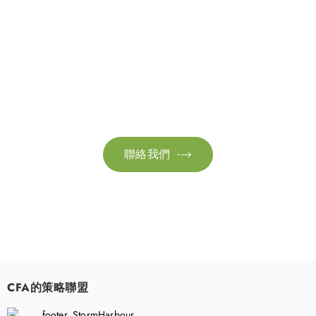
聯絡我們
請隨時聯絡我們以獲取更多資訊。讓我們共同努力，加速邁向可
持續發展。
聯絡我們

CFA的策略聯盟