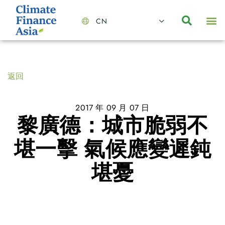
CN
About Us
Capabilities
News | Events
Insights | Research
聯絡我們
全心全意的夥伴
我們的團隊
價值主導
職位空缺
可持續金融
氣候投資俱樂部
碳抵消
返回
2017 年 09 月 07 日
黎廣德：城市脆弱不
堪一擊 氣候應變遲鈍
堪憂