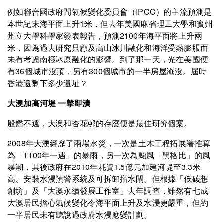
例如聯合國政府間氣候變化委員會（IPCC）的主流預測是
本世紀末海平面上升1米，但去年美國麻省理工大學和賓州
州立大學科學家發表報告，預測2100年海平面將上升兩
米，因為過去研究只顧及高山冰川融化和海洋受熱膨脹而
未有考慮南極冰原融化的影響。到了那一天，光在美國便
有36個城市沒頂，另有300個城市的一半房屋淹沒。屆時
香港還剩下多少遺址？
大澳加高河堤 一擊即潰
殷鑑不遠，大澳和杏花邨的存廢便是最佳研究個案。
2008年大澳經歷了兩場水災，一次是土木工程拓展署推算
為「1100年一遇」的暴雨，另一次為颱風「黑格比」的風
暴潮，其後政府在2010年耗資1.5億元加建河堤至3.3米
高、安裝水浸預警系統及可拆卸擋水閘。但根據「低碳想
創坊」及「大澳永續發展工作室」去年調查，雖然有七成
大澳居民擔心氣候變化令海平面上升及水浸更嚴重，但約
一半居民未有聽說過政府水浸應變計劃。