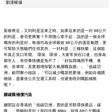
劉漢權攝
新春將近，又到利是逗來之時。如果逗來的是一封 88公斤
的利是，會否更興奮？不用擔心拿不起，說的是一個全球
獨有的利是封，每個均為全球吸收 88公斤的溫室氣體，更
可幫助大熊貓們住得其所。一封利是，三種快樂，這個龍
年真正笑口常開。 環保、環保，大家常掛在口邊，但身為
都市人，有些事情總是免不了：「好似我哋用手機、食
肉、坐車咁，其實都增加緊大氣層嘅負擔。」「低碳亞
洲」顧問黎小姐說，「可以減少嘅當然要做，例如自備購
物袋，盡量坐公共交通工具咁，但避免唔到嘅點補救
呢？」
購碳匯補償污染
總部設在香港的「低碳亞洲」賣的是另類環保產品：碳
匯。「熊貓利是封上面印住嘅 88kg，就係 88公斤嘅碳