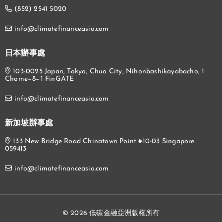
(852) 2541 5020
info@climatefinanceasia.com
日本辦事處
103-0025 Japan, Tokyo, Chuo City, Nihonbashikayabacho, 1
Chome−8−1 FinGATE
info@climatefinanceasia.com
新加坡辦事處
133 New Bridge Road Chinatown Point #10-03 Singapore
059413
info@climatefinanceasia.com
© 2026 低碳金融亞洲版權所有