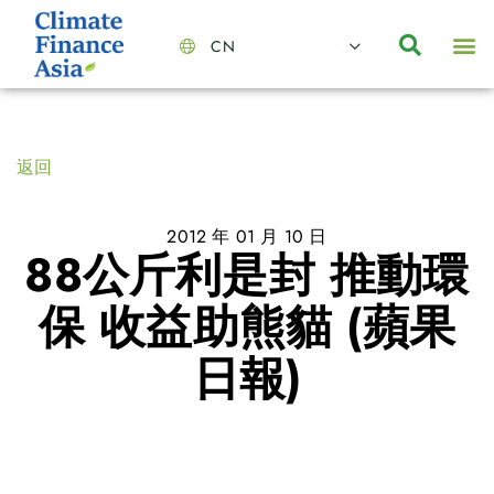
CN
About Us
Capabilities
News | Events
Insights | Research
聯絡我們
全心全意的夥伴
我們的團隊
價值主導
職位空缺
可持續金融
氣候投資俱樂部
碳抵消
返回
2012 年 01 月 10 日
88公斤利是封 推動環
保 收益助熊貓 (蘋果
日報)