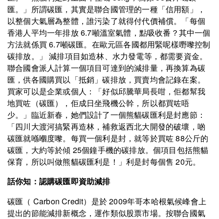
匯。」所謂碳匯，其實是聯合國管理的一種「信用額」，
以整個大氣層為整體，誰污染了就得付代價補償。「每個
香港人平均一年排放 6.7噸溫室氣體，點吸收番？其中一個
方法就係買 6.7噸碳匯。在歐元區各國都用緊呢樣嘢嚟控制
碳排放。」 減排項目如造林、水力發電等，都需要資金。
聯合國會派人計算一個項目可達到的減排量，再換算為碳
匯，供各國購買以「抵銷」碳排放，買賣均會記錄在案。
買家可以是企業或個人：「好似邱騰華局長咁，佢都幫我
地買咗（碳匯），佢成日坐飛機公幹，所以都買咗唔
少。」臨近新春，她們設計了一個熊貓碳匯利是封應節：
「四川大渡河搞緊再造林，補救返西北大開發的破壞，啲
碳匯就喺嗰度嚟。每買一個利是封，就等於買咗 88公斤的
碳匯，大約等於傾 25個鐘手機的碳排放。個項目包括熊貓
保育，所以叫做熊貓碳匯利是！」利是封每個售 20元。
話你知：認購碳匯即資助減排
碳匯（ Carbon Credit）是於 2009年哥本哈根氣候峰會上
提出的節能減排新概念，運作類似股票市場。按聯合國氣