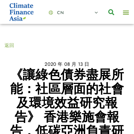
CN
About Us
Capabilities
News | Events
Insights | Research
聯絡我們
全心全意的夥伴
我們的團隊
價值主導
職位空缺
可持續金融
氣候投資俱樂部
碳抵消
返回
2020 年 08 月 13 日
《讓綠色債券盡展所
能：社區層面的社會
及環境效益研究報
告》 香港樂施會報
告，低碳亞洲負責研