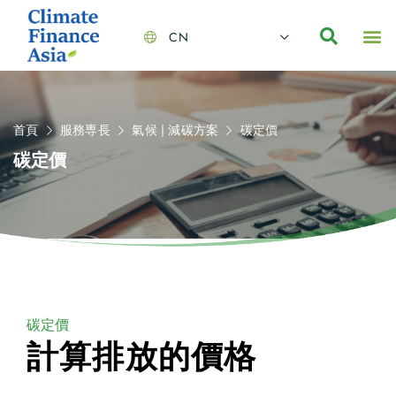
CN
About Us
Capabilities
News | Events
Insights | Research
聯絡我們
全心全意的夥伴
我們的團隊
價值主導
職位空缺
可持續金融
氣候投資俱樂部
碳抵消
首頁
服務専長
氣候 | 減碳方案
碳定價
碳定價
碳定價
計算排放的價格