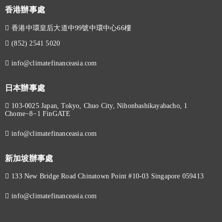
香港辦事處
香港中環皇后大道中99號中環中心66樓
(852) 2541 5020
info@climatefinanceasia.com
日本辦事處
103-0025 Japan, Tokyo, Chuo City, Nihonbashikayabacho, 1
Chome−8−1 FinGATE
info@climatefinanceasia.com
新加坡辦事處
133 New Bridge Road Chinatown Point #10-03 Singapore 059413
info@climatefinanceasia.com