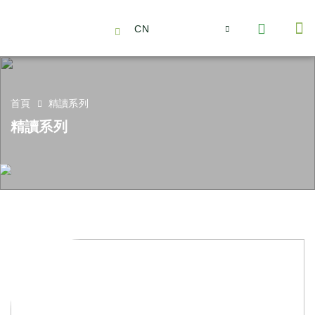
CN
About Us
Capabilities
News | Events
Insights | Research
聯絡我們
全心全意的夥伴
我們的團隊
價值主導
職位空缺
可持續金融
氣候投資俱樂部
碳抵消
首頁
精讀系列
精讀系列