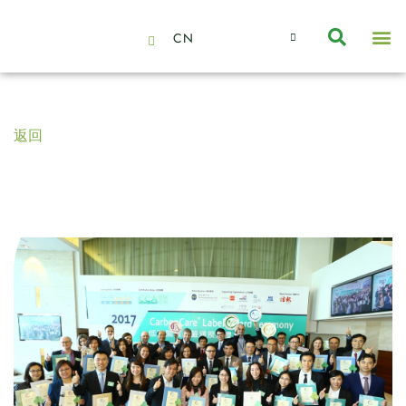
CN
About Us
Capabilities
News | Events
Insights | Research
聯絡我們
全心全意的夥伴
我們的團隊
價值主導
職位空缺
可持續金融
氣候投資俱樂部
碳抵消
返回