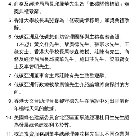
商務及經濟局局長邱騰華先生為「低碳關懷標籤」頒
獎典禮致辭。
香港大學校長馬斐森為「低碳關懷標籤」頒獎典禮致
辭。
低碳亞洲及低碳想創坊管理團隊與主禮嘉賓合照：
（
左起
）黃文祥先生、黎廣德先生、張宗永先生、王
薇女士、香港大學校長馬斐森教授、莊陳有先生、商
務及經濟局局長邱騰華先生、施日莊先生、梁淑賢女
士及李智明先生。
低碳亞洲董事會主席莊陳有先生致歡迎辭。
低碳亞洲行政總裁黎廣德先生介紹論壇將會探討的方
向。
香港天文台助理台長黎守德先生在演說中列出香港近
年極端天氣的數據。
美國綠色建築委員會北亞區董事總經理杜日生先生認
為發展綠色建築利多於弊。
穆迪投資服務副董事總經理鍾汶權先生以不同企業與