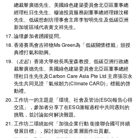
總裁黎廣德先生、美國綠色建築委員會北亞區董事總
經理杜日生先生、穆迪投資服務副董事總經理鍾汶權
先生、低碳想創坊理事會主席李智明先生及低碳亞洲
新加坡區域代表黄文祥先生。
論壇參加者踴躍提問。
香港賽馬會吉祥物Ms Green為「低碳關懷標籤」頒授
典禮打氣和助興。
（
左起
）香港大學校長馬斐森教授、低碳亞洲行政總
裁黎廣德先生、美國綠色建築委員會北亞區董事總經
理杜日生先生及Carbon Care Asia Pte Ltd 主席張宗永
先生共同見證「氣候韌力(Climate CARD)」標籤的啓
動禮。
工作坊一的主題是「環境、社會及管治(ESG)報告心得
交流」，參加者分享了在ESG滙報過程中共同遇到的
挑戰，並討論如何解決難題。
工作坊二環繞如何「加強企業行動 銜接聯合國可持續
發展目標」，探討如何從企業層面作出貢獻。