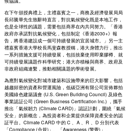
候協議。
在下午頒授典禮上，主禮嘉賓之一，商務及經濟發展局局
長邱騰華先生致辭時直言，對抗氣候變化既是本地工作，
也是全球性的議題，需要包括商界在內共同努力。「香港
政府亦承諾對抗氣候變化，包括制定《香港2030+》報
告，將香港建設成一個可持續發展的宜居城市。」另一主
禮嘉賓香港大學校長馬斐森教授稱，港大身體力行，推出
一系列措施支援可持續發展，包括捨棄使用即棄膠樽、就
可持續發展議題作科學研究；港大亦積極與商界、政府及
非政府組織連繫，推動相關議題的學術發展。
為應對氣候變化對城市建築和設施帶來的巨大影響，包括
越趨頻密的資產和營運風險，低碳亞洲有限公司宣佈夥拍
美國綠色建築議會 (U.S. Green Building Council) 及綠色
事業認証公司 (Green Business Certification Inc.) ，攜手
推出「氣候韌力 (Climate CARD)」認証計劃，圍繞「氣候
安全」的新概念，為投資者和企業提供保障資產安全的認
証平台。Climate CARD 中的 C 、A 、R 、D 分別代表
「Compliance (合規)」、「Awareness (警覺)」 、