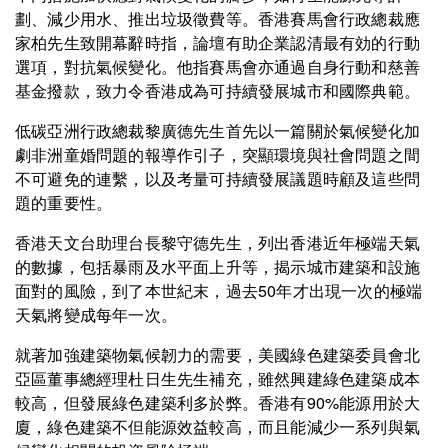
劃、減少用水、推出垃圾徵費等。香港賽馬會行政總裁應
家柏先生致開幕辭時指，論壇有助企業認清最有効的行動
選項，對抗氣候變化。他指賽馬會亦通過自身行動和慈善
基金撥款，致力令香港成為可持續發展城市和國際典範。
低碳亞洲行政總裁黎廣德先生首先以一篇關於氣候變化加
劇非洲童婚問題的報導作引子，突顯環境與社會問題之間
不可避免的連繫，以及考量可持續發展議題時顧及這些問
題的重要性。
香港天文台助理台長黎守德先生，列出香港近年極端天氣
的數據，包括暴雨及水平面上升等，揭示城市建築和設施
面對的風險，到了本世紀末，過去50年才出現一次的極端
天氣將變成每年一次。
就著加強建築物氣候韌力的需要，美國綠色建築委員會北
亞區董事總經理杜日生先生補充，雖然興建綠色建築成本
較高，但發展綠色建築利多於弊。香港有90%能源用於大
廈，綠色建築不但能源效益較高，而且能減少一系列與氣