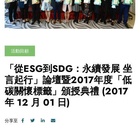
活動回顧
「從ESG到SDG：永續發展 坐
言起行」論壇暨2017年度「低
碳關懷標籤」頒授典禮
(2017
年 12 月 01 日)
分享至