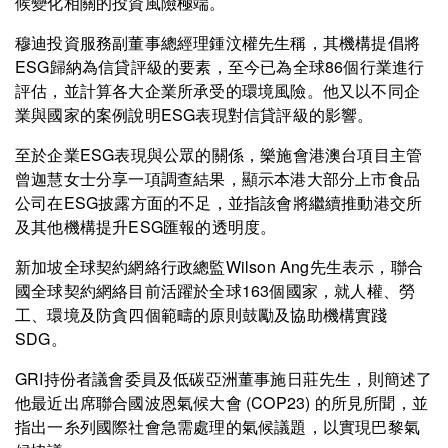
候變化相關的投資風險極端。
穆迪投資服務副董事總經理鍾汶權先生稱，其機構提倡將
ESG歸納為信貸評級的要素，至今已為全球86個行業進行
評估，並計算各大企業所承受的環境風險。他又以不同企
業與國家的案例說明ESG表現對信貸評級的影響。
至於企業ESG表現與公眾的關係，樂施會港澳台項目主管
曾迦慧女士分享一項調查結果，顯示本港大部分上市食品
公司在ESG披露方面的不足，並指該會將繼續推動港交所
及其他機構提升ESG匯報的透明度。
新加坡全球契約網絡行政總監Wilson Ang先生表示，聯合
國全球契約網絡目前活躍於全球163個國家，就人權、勞
工、環境及防貪四個範疇的原則鼓勵及協助機構實踐
SDG。
GRI持份者議會委員及低碳亞洲董事施日莊先生，則簡述了
他最近出席聯合國波恩氣候大會 (COP23) 的所見所聞，並
指出一糸列國際社會急需處理的氣候議題，以實現巴黎氣