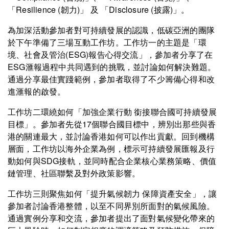
「Resilience (韌力)」 及 「Disclosure (披露)」。
為加深活動參加者對可持續發展的認識，低碳亞洲的團隊
於下午準備了三場互動工作坊。工作坊一的主題是「環
境、社會及管治(ESG)報告心得交流」，參加者分享了在
ESG滙報過程中共同遇到的挑戰，並討論如何解決難題。
通過分享最佳實踐範例，參加者取得了不少籌備心得和改
進滙報的啟發。
工作坊二環繞如何「加強企業行動 銜接聯合國可持續發展
目標」。參加者先從17個聯合國目標中，辨別出那些與香
港的關連最大，並討論香港如何可以作出貢獻。回到機構
層面，工作坊以海外企業為例，標示可持續發展匯報及行
動如何與SDG接軌，並同時配合企業核心業務策略、價值
鏈管理、社區聯繫及對外政策影響。
工作坊三則聚焦如何「提升氣候韌力 保障資產安全」，讓
參加者討論香港整體，以至不同界別所面對的氣候風險。
通過實例分享和交流，參加者提出了面對氣候變化帶來的