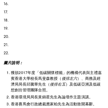
16.
17.
18.
19.
20.
21.
22.
圖片說明 :
獲頒2017年度「低碳關懷標籤」的機構代表與主禮嘉
賓香港大學校長馬斐森教授（
後排左六
）、商務及經
濟局局長邱騰華先生（
後排右五
）及低碳亞洲及低碳
想創坊管理團隊合照。
香港環境局局長黃錦星先生為論壇作主題演講。
香港賽馬會行政總裁應家柏先生為活動致開幕辭。