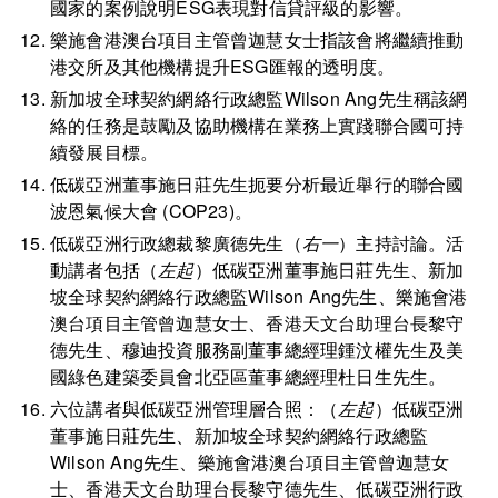
國家的案例說明ESG表現對信貸評級的影響。
樂施會港澳台項目主管曾迦慧女士指該會將繼續推動
港交所及其他機構提升ESG匯報的透明度。
新加坡全球契約網絡行政總監Wilson Ang先生稱該網
絡的任務是鼓勵及協助機構在業務上實踐聯合國可持
續發展目標。
低碳亞洲董事施日莊先生扼要分析最近舉行的聯合國
波恩氣候大會 (COP23)。
低碳亞洲行政總裁黎廣德先生（
右一
）主持討論。活
動講者包括（
左起
）低碳亞洲董事施日莊先生、新加
坡全球契約網絡行政總監Wilson Ang先生、樂施會港
澳台項目主管曾迦慧女士、香港天文台助理台長黎守
德先生、穆迪投資服務副董事總經理鍾汶權先生及美
國綠色建築委員會北亞區董事總經理杜日生先生。
六位講者與低碳亞洲管理層合照：（
左起
）低碳亞洲
董事施日莊先生、新加坡全球契約網絡行政總監
Wilson Ang先生、樂施會港澳台項目主管曾迦慧女
士、香港天文台助理台長黎守德先生、低碳亞洲行政