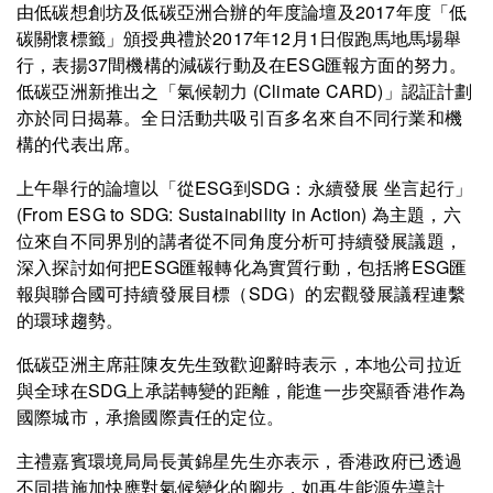
由低碳想創坊及低碳亞洲合辦的年度論壇及2017年度「低
碳關懷標籤」頒授典禮於2017年12月1日假跑馬地馬場舉
行，表揚37間機構的減碳行動及在ESG匯報方面的努力。
低碳亞洲新推出之「氣候韌力 (Climate CARD)」認証計劃
亦於同日揭幕。全日活動共吸引百多名來自不同行業和機
構的代表出席。
上午舉行的論壇以「從ESG到SDG：永續發展 坐言起行」
(From ESG to SDG: Sustainability in Action) 為主題，六
位來自不同界別的講者從不同角度分析可持續發展議題，
深入探討如何把ESG匯報轉化為實質行動，包括將ESG匯
報與聯合國可持續發展目標（SDG）的宏觀發展議程連繫
的環球趨勢。
低碳亞洲主席莊陳友先生致歡迎辭時表示，本地公司拉近
與全球在SDG上承諾轉變的距離，能進一步突顯香港作為
國際城市，承擔國際責任的定位。
主禮嘉賓環境局局長黃錦星先生亦表示，香港政府已透過
不同措施加快應對氣候變化的腳步，如再生能源先導計