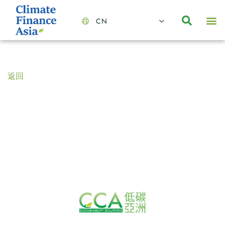
CN
About Us
Capabilities
News | Events
Insights | Research
聯絡我們
全心全意的夥伴
我們的團隊
價值主導
職位空缺
可持續金融
氣候投資俱樂部
碳抵消
返回