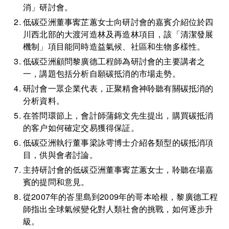
消」研討會。
低碳亞洲董事寗芷蕙女士向研討會的嘉賓介紹位於四
川西北部的大渡河造林及再造林項目，該「清潔發展
機制」項目能同時造益氣候、社區和生物多樣性。
低碳亞洲顧問黎廣德工程師為研討會的主要講者之
一，講題包括分析自願碳抵消的市場走勢。
研討會一眾企業代表，正聚精會神聆聽有關碳抵消的
分析資料。
在答問環節上，會計師蒲錦文先生提出，購買碳抵消
的客户如何確定交易獲得保証。
低碳亞洲執行董事梁詠雩博士介紹各類型的碳抵消項
目，供與會者討論。
主持研討會的低碳亞洲董事寗芷蕙女士，聆聽在場嘉
賓的提問和意見。
從2007年的峇里島到2009年的哥本哈根，黎廣德工程
師指出全球氣候變化對人類社會的挑戰，如何逐步升
級。