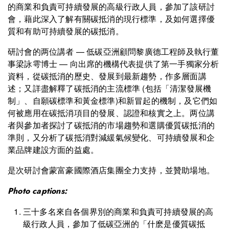
的商業和負責可持續發展的高級行政人員，參加了該研討
會，藉此深入了解有關碳抵消的現行標準，及如何選擇優
質和有助可持續發展的碳抵消。
研討會的两位講者 — 低碳亞洲顧問黎廣德工程師及執行董
事梁詠雩博士 — 向出席的機構代表提供了第一手獨家分析
資料，從碳抵消的歷史、發展到最新趨勢，作多層面講
述；又詳盡解釋了碳抵消的主流標準 (包括「清潔發展機
制」、自願碳標準和黃金標準)和新冒起的機制，及它們如
何被應用在碳抵消項目的發展、認證和核實之上。两位講
者與參加者探討了碳抵消的市場趨勢和選購優質碳抵消的
準則，又分析了碳抵消對減緩氣候變化、可持續發展和企
業品牌建設方面的益處。
是次研討會蒙富豪國際酒店集團全力支持，並贊助場地。
Photo captions:
三十多名來自各個界別的商業和負責可持續發展的高
級行政人員，參加了低碳亞洲的「什麽是優質碳抵