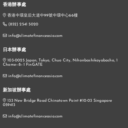
香港辦事處
香港中環皇后大道中99號中環中心66樓
(852) 2541 5020
info@climatefinanceasia.com
日本辦事處
103-0025 Japan, Tokyo, Chuo City, Nihonbashikayabacho, 1
Chome−8−1 FinGATE
info@climatefinanceasia.com
新加坡辦事處
133 New Bridge Road Chinatown Point #10-03 Singapore
059413
info@climatefinanceasia.com