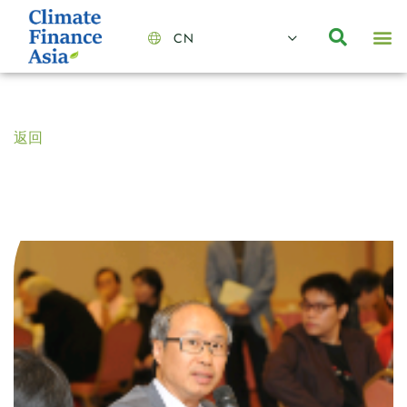
CN
About Us
Capabilities
News | Events
Insights | Research
聯絡我們
全心全意的夥伴
我們的團隊
價值主導
職位空缺
可持續金融
氣候投資俱樂部
碳抵消
返回