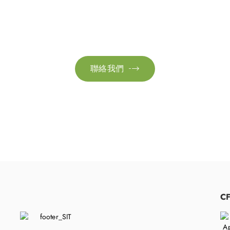
聯絡我們
絡我們以獲取更多資訊。讓我們共同努力，加速邁向可
聯絡我們

​
C