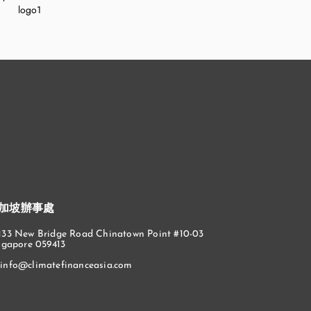
加坡辦事處
133 New Bridge Road Chinatown Point #10-03
ngapore 059413
info@climatefinanceasia.com