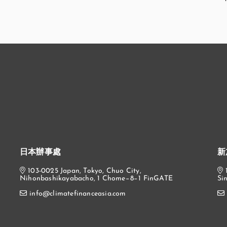
日本辦事處
新
103-0025 Japan, Tokyo, Chuo City,
Nihonbashikayabacho, 1 Chome−8−1 FinGATE
Si
info@climatefinanceasia.com