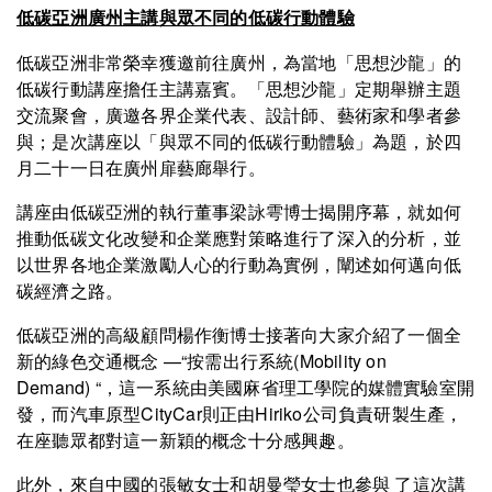
低碳亞洲廣州主講與眾不同的低碳行動體驗
低碳亞洲非常榮幸獲邀前往廣州，為當地「思想沙龍」的
低碳行動講座擔任主講嘉賓。「思想沙龍」定期舉辦主題
交流聚會，廣邀各界企業代表、設計師、藝術家和學者參
與；是次講座以「與眾不同的低碳行動體驗」為題，於四
月二十一日在廣州扉藝廊舉行。
講座由低碳亞洲的執行董事梁詠雩博士揭開序幕，就如何
推動低碳文化改變和企業應對策略進行了深入的分析，並
以世界各地企業激勵人心的行動為實例，闡述如何邁向低
碳經濟之路。
低碳亞洲的高級顧問楊作衡博士接著向大家介紹了一個全
新的綠色交通概念 —“按需出行系統(Mobility on
Demand) “，這一系統由美國麻省理工學院的媒體實驗室開
發，而汽車原型CityCar則正由Hiriko公司負責研製生產，
在座聽眾都對這一新穎的概念十分感興趣。
此外，來自中國的張敏女士和胡曼瑩女士也參與 了這次講