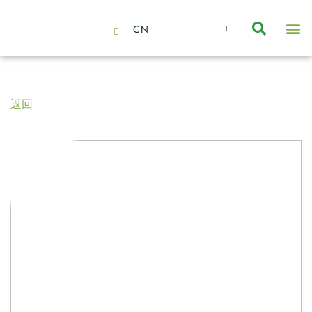
CN
About Us
Capabilities
News | Events
Insights | Research
聯絡我們
全心全意的夥伴
我們的團隊
價值主導
職位空缺
可持續金融
氣候投資俱樂部
碳抵消
返回