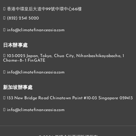
香港中環皇后大道中99號中環中心66樓
(852) 2541 5020
info@climatefinanceasia.com
日本辦事處
103-0025 Japan, Tokyo, Chuo City, Nihonbashikayabacho, 1
Chome−8−1 FinGATE
info@climatefinanceasia.com
新加坡辦事處
133 New Bridge Road Chinatown Point #10-03 Singapore 059413
info@climatefinanceasia.com