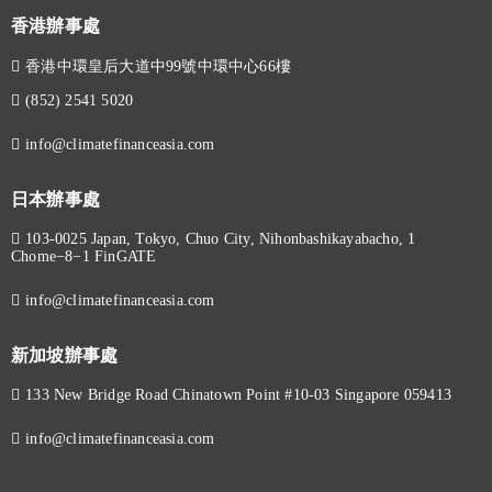
香港辦事處
香港中環皇后大道中99號中環中心66樓
(852) 2541 5020
info@climatefinanceasia.com
日本辦事處
103-0025 Japan, Tokyo, Chuo City, Nihonbashikayabacho, 1
Chome−8−1 FinGATE
info@climatefinanceasia.com
新加坡辦事處
133 New Bridge Road Chinatown Point #10-03 Singapore 059413
info@climatefinanceasia.com