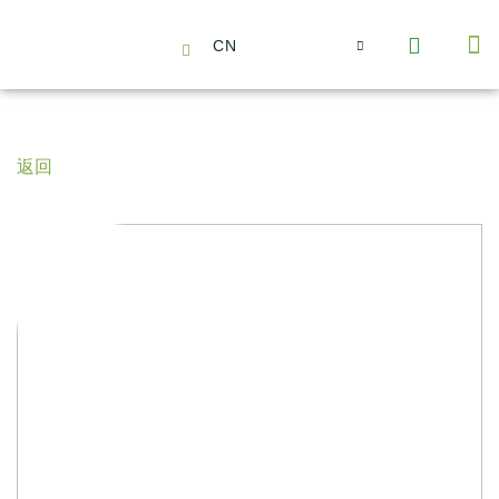
CN
About Us
Capabilities
News | Events
Insights | Research
聯絡我們
全心全意的夥伴
我們的團隊
價值主導
職位空缺
可持續金融
氣候投資俱樂部
碳抵消
返回