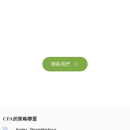
聯絡我們
請隨時聯絡我們以獲取更多資訊。讓我們共同努力，加速邁向可
持續發展。
聯絡我們

CFA的策略聯盟