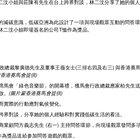
二汶小姐與莊陳有先生在台上跨界對談，林二汶分享了她的個人
的減碳意識，低碳亞洲為此設計了一項與現場觀眾互動的問答環
林二汶小姐即場簽名的公司T恤作為獎品。
、行政總裁黎廣德先生及董事王薇女士(三排右四及右三) 與香港
蒙香港賽馬會提供)
席馬會「綠色音樂節」的開幕禮，獲馬會行政總裁應家柏先生
放。
(圖片蒙香港賽馬會提供)
而實際的行動應對氣侯變化。
跨界對談，分享她的個人經驗和對實踐低碳生活的看法。
業顧問方義志先生 (右一) 主持問答環節，向現場觀眾發問多
作為獎品送給参加問答遊戲的觀眾。