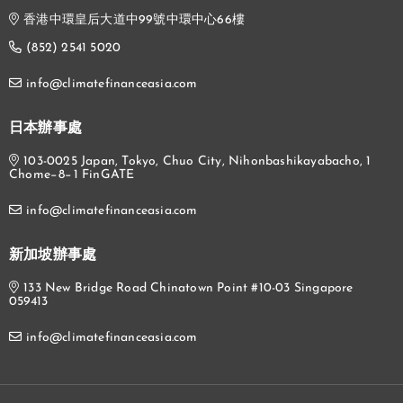
香港中環皇后大道中99號中環中心66樓
(852) 2541 5020
info@climatefinanceasia.com
日本辦事處
103-0025 Japan, Tokyo, Chuo City, Nihonbashikayabacho, 1
Chome−8−1 FinGATE
info@climatefinanceasia.com
新加坡辦事處
133 New Bridge Road Chinatown Point #10-03 Singapore
059413
info@climatefinanceasia.com