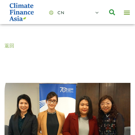
CN
About Us
Capabilities
News | Events
Insights | Research
聯絡我們
全心全意的夥伴
我們的團隊
價值主導
職位空缺
可持續金融
氣候投資俱樂部
碳抵消
返回