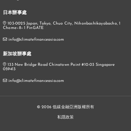
日本辦事處
103-0025 Japan, Tokyo, Chuo City, Nihonbashikayabacho, 1
Chome−8−1 FinGATE
info@climatefinanceasia.com
新加坡辦事處
133 New Bridge Road Chinatown Point #10-03 Singapore
059413
info@climatefinanceasia.com
© 2026 低碳金融亞洲版權所有
私隱政策