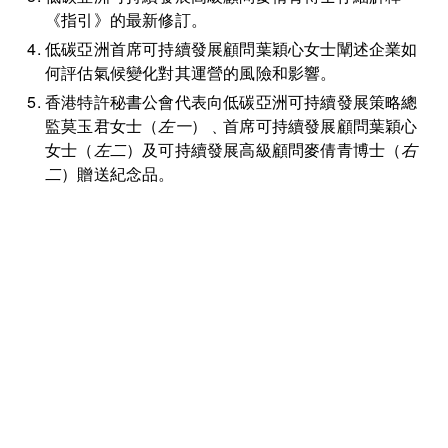
《指引》的最新修訂。
低碳亞洲首席可持續發展顧問葉穎心女士闡述企業如
何評估氣候變化對其運營的風險和影響。
香港特許秘書公會代表向低碳亞洲可持續發展策略總
監莫玉君女士（
左一
）﹑首席可持續發展顧問葉穎心
女士（
左二
）及可持續發展高級顧問麥倩青博士（
右
二
）贈送紀念品。
聯絡我們
請隨時聯絡我們以獲取更多資訊。讓我們共同努力，加速邁向可
持續發展。