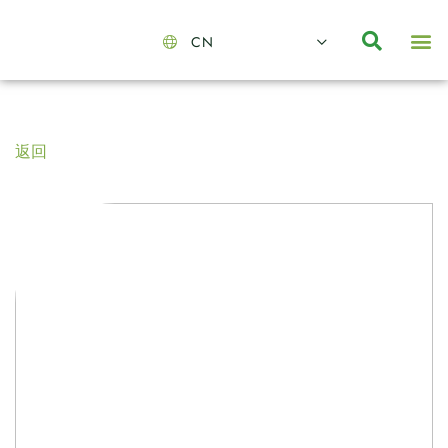
CN
About Us
Capabilities
News | Events
Insights | Research
聯絡我們
全心全意的夥伴
我們的團隊
價值主導
職位空缺
可持續金融
氣候投資俱樂部
碳抵消
返回