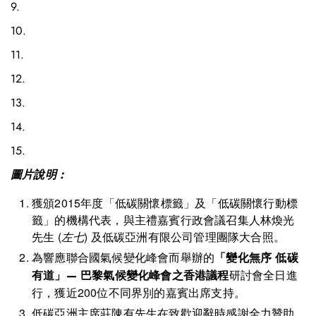
9.
10.
11.
12.
13.
14.
15.
圖片說明 :
獲頒2015年度「低碳關懷標籤」及「低碳關懷行動標
籤」的機構代表，與主禮嘉賓行政會議召集人林煥光
先生 (
左七
) 及低碳亞洲有限公司管理團隊大合照。
為響應聯合國氣候變化峰會而舉辦的
「變化無序 低碳
研討會全日進
有道」— 巴黎氣候變化峰會之香港議程
行，獲近200位不同界別的嘉賓出席支持。
低碳亞洲主席莊陳有先生在致歡迎辭時感謝全力贊助