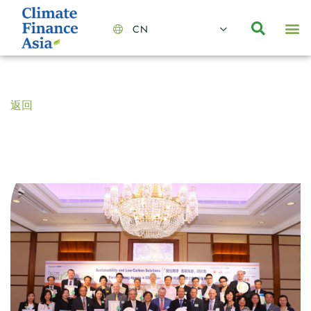
CN
About Us
Capabilities
News | Events
Insights | Research
聯絡我們
全心全意的夥伴
我們的團隊
價值主導
職位空缺
可持續金融
氣候投資俱樂部
碳抵消
返回