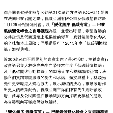
聯合國氣候變化框架公約第21次締約方會議 (COP21) 即將
在法國巴黎召開之際，低碳亞洲有限公司及低碳想創坊於
11月25日合辦研討會，以
「變化無序 低碳有道」— 巴黎
為題，並發出呼籲，希望香港的
氣候變化峰會之香港議程
公共政策及營商環境出現果敢的變革，應對氣候變化帶來
的全球和本土風險；同場還舉行了2015年度「低碳關懷標
籤」頒授典禮。
近200名來自不同界別的嘉賓出席了是次活動，主禮嘉賓行
政會議召集人林煥光先生向榮獲本年度「低碳關懷標籤」
及「低碳關懷行動標籤」的32家企業和機構頒發証書，表
揚它們實踐節能減碳的努力和承諾。頒授典禮上，林煥光
先生更鼓勵港人齊心協力，展示減碳的決心，推動政府作
出更大的政策配合。低碳亞洲主席莊陳有先生則呼籲政
府、商界及公民團體在推動減排方面採取更積極的態度，
為香港朝向零碳經濟發展舖路。
研
「變化無序 低碳有道」— 巴黎氣候變化峰會之香港議程