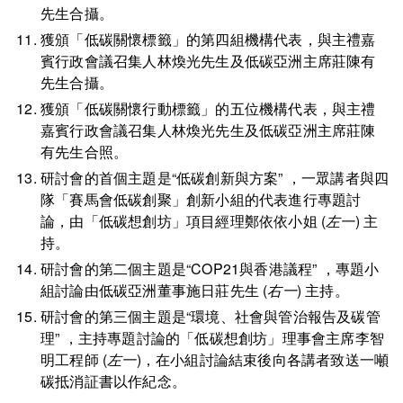
先生合攝。
獲頒「低碳關懷標籤」的第四組機構代表，與主禮嘉
賓行政會議召集人林煥光先生及低碳亞洲主席莊陳有
先生合攝。
獲頒「低碳關懷行動標籤」的五位機構代表，與主禮
嘉賓行政會議召集人林煥光先生及低碳亞洲主席莊陳
有先生合照。
研討會的首個主題是“低碳創新與方案” ，一眾講者與四
隊「賽馬會低碳創聚」創新小組的代表進行專題討
論，由「低碳想創坊」項目經理鄭依依小姐 (
左一
) 主
持。
研討會的第二個主題是“COP21與香港議程” ，專題小
組討論由低碳亞洲董事施日莊先生 (
右一
) 主持。
研討會的第三個主題是“環境、社會與管治報告及碳管
理” ，主持專題討論的「低碳想創坊」理事會主席李智
明工程師 (
左一
)，在小組討論結束後向各講者致送一噸
碳抵消証書以作紀念。