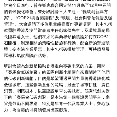
討會全日進行，旨在響應聯合國定於11月底至12月中召開
的氣候變化峰會，並分段討論三大主題： “低碳創新與方
案” 、 “COP21與香港議程” 及 “環境、社會與管治報告及碳
管理” 。大會邀請了多位重量級嘉賓作專題演講，其中包括
歐盟駐香港及澳門辦事處主任彭家傑先生，及環境局副局
長陸恭蕙女士。他們在席間與商界領袖議論如何在COP21
召開後，制定相關的策略性措施和行動，配合新的營運環
境，令本港企業受惠，其中包括碳排放管理、可持續發展
匯報和氣候風險評估等。
研討會認為創新是協助香港走向零碳未來的方案，期間
「賽馬會低碳創聚」的四隊創新小組便向來賓闡述了他們
的低碳創新構想，目的是希望通過民間力量將香港轉化成
低碳城市。這些創新意念的範疇，涵蓋了城市耕種、責任
消費、關懷樹木，以至建設單車友善城市。低碳想創坊旗
下的「賽馬會低碳創聚」是本港第一個專設民間平台，宗
旨是鼓勵不同界別，特別是年青一代及專業人士，齊心協
力，為香港的可持續發展出謀獻策。