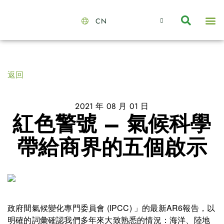
CN
About Us
Capabilities
News | Events
Insights | Research
聯絡我們
全心全意的夥伴
我們的團隊
價值主導
職位空缺
可持續金融
氣候投資俱樂部
碳抵消
返回
2021 年 08 月 01 日
紅色警號 – 氣候科學
帶給商界的五個啟示
政府間氣候變化專門委員會 (IPCC) 」的最新AR6報告，以
明確的詞彙確認我們多年來大致熟悉的情況：海洋、陸地