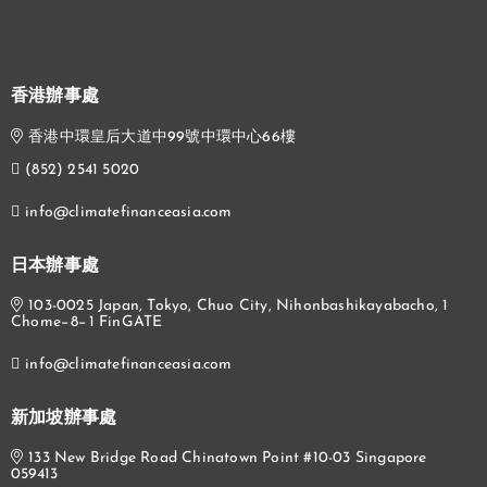
香港辦事處
香港中環皇后大道中99號中環中心66樓
(852) 2541 5020
info@climatefinanceasia.com
日本辦事處
103-0025 Japan, Tokyo, Chuo City, Nihonbashikayabacho, 1
Chome−8−1 FinGATE
info@climatefinanceasia.com
新加坡辦事處
133 New Bridge Road Chinatown Point #10-03 Singapore
059413