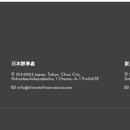
日本辦事處
新
103-0025 Japan, Tokyo, Chuo City,
Nihonbashikayabacho, 1 Chome−8−1 FinGATE
Si
info@climatefinanceasia.com