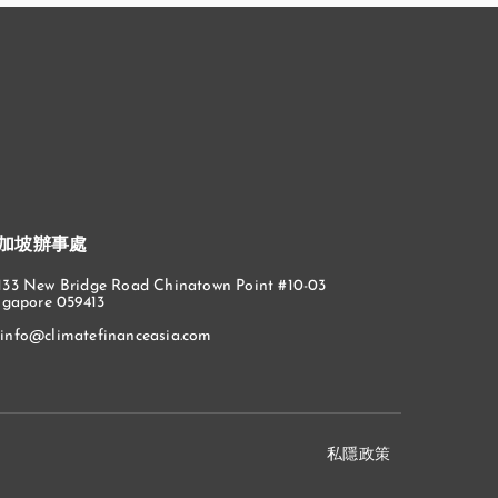
加坡辦事處
133 New Bridge Road Chinatown Point #10-03
ngapore 059413
info@climatefinanceasia.com
私隱政策