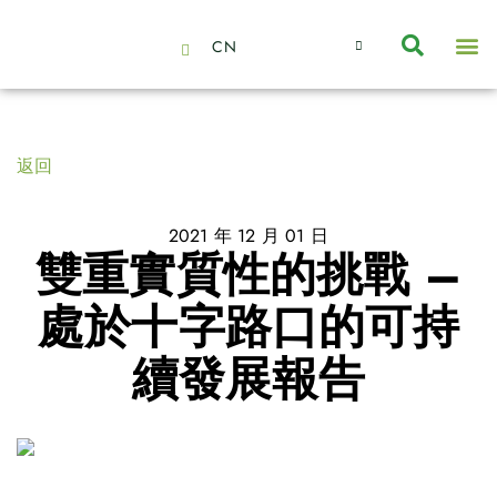
CN
About Us
Capabilities
News | Events
Insights | Research
聯絡我們
全心全意的夥伴
我們的團隊
價值主導
職位空缺
可持續金融
氣候投資俱樂部
碳抵消
返回
2021 年 12 月 01 日
雙重實質性的挑戰 –
處於十字路口的可持
續發展報告