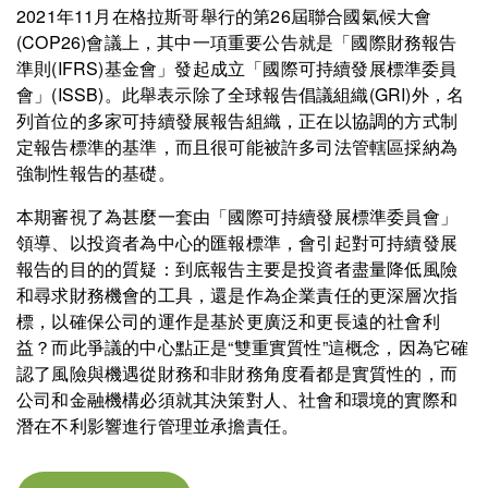
2021年11月在格拉斯哥舉行的第26屆聯合國氣候大會
(COP26)會議上，其中一項重要公告就是「國際財務報告
準則(IFRS)基金會」發起成立「國際可持續發展標準委員
會」(ISSB)。此舉表示除了全球報告倡議組織(GRI)外，名
列首位的多家可持續發展報告組織，正在以協調的方式制
定報告標準的基準，而且很可能被許多司法管轄區採納為
強制性報告的基礎。
本期審視了為甚麼一套由「國際可持續發展標準委員會」
領導、以投資者為中心的匯報標準，會引起對可持續發展
報告的目的的質疑：到底報告主要是投資者盡量降低風險
和尋求財務機會的工具，還是作為企業責任的更深層次指
標，以確保公司的運作是基於更廣泛和更長遠的社會利
益？而此爭議的中心點正是“雙重實質性”這概念，因為它確
認了風險與機遇從財務和非財務角度看都是實質性的，而
公司和金融機構必須就其決策對人、社會和環境的實際和
潛在不利影響進行管理並承擔責任。