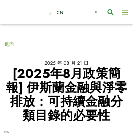
CN
About Us
Capabilities
News | Events
Insights | Research
聯絡我們
全心全意的夥伴
我們的團隊
價值主導
職位空缺
可持續金融
氣候投資俱樂部
碳抵消
返回
2025 年 08 月 21 日
[2025年8月政策簡
報] 伊斯蘭金融與淨零
排放：可持續金融分
類目錄的必要性