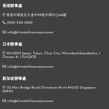
香港辦事處
香港中環皇后大道中99號中環中心66樓
(852) 2541 5020
info@climatefinanceasia.com
日本辦事處
103-0025 Japan, Tokyo, Chuo City, Nihonbashikayabacho, 1
Chome−8−1 FinGATE
info@climatefinanceasia.com
新加坡辦事處
133 New Bridge Road Chinatown Point #10-03 Singapore
059413
info@climatefinanceasia.com