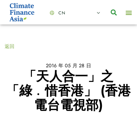
CN
About Us
Capabilities
News | Events
Insights | Research
聯絡我們
全心全意的夥伴
我們的團隊
價值主導
職位空缺
可持續金融
氣候投資俱樂部
碳抵消
返回
2016 年 05 月 28 日
「天人合一」之
「綠﹒惜香港」 (香港
電台電視部)