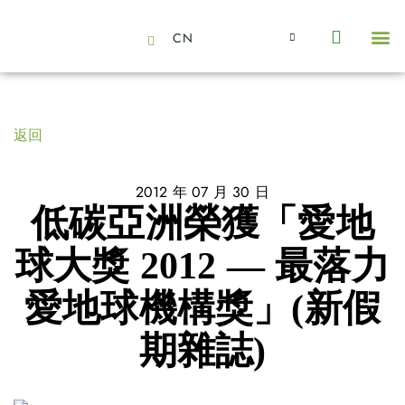
CN
About Us
Capabilities
News | Events
Insights | Research
聯絡我們
全心全意的夥伴
我們的團隊
價值主導
職位空缺
可持續金融
氣候投資俱樂部
碳抵消
返回
2012 年 07 月 30 日
低碳亞洲榮獲「愛地
球大獎 2012 — 最落力
愛地球機構獎」(新假
期雜誌)