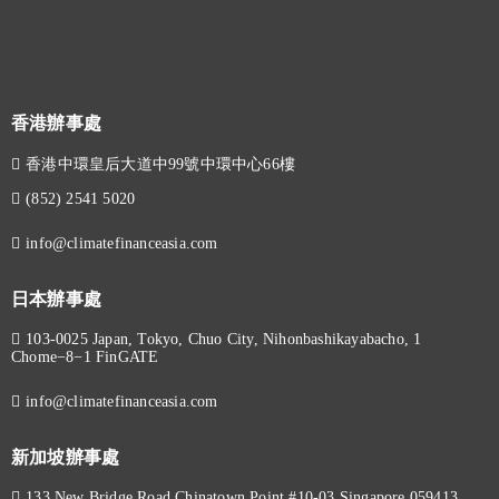
香港辦事處
香港中環皇后大道中99號中環中心66樓
(852) 2541 5020
info@climatefinanceasia.com
日本辦事處
103-0025 Japan, Tokyo, Chuo City, Nihonbashikayabacho, 1
Chome−8−1 FinGATE
info@climatefinanceasia.com
新加坡辦事處
133 New Bridge Road Chinatown Point #10-03 Singapore 059413