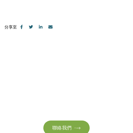
分享至
聯絡我們
請隨時聯絡我們以獲取更多資訊。讓我們共同努力，加速邁向可
持續發展。
聯絡我們
