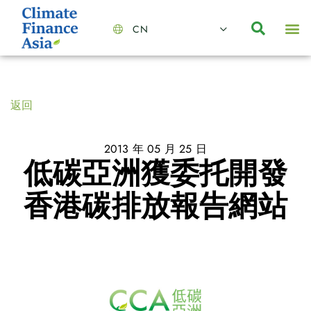
CN
About Us
Capabilities
News | Events
Insights | Research
聯絡我們
全心全意的夥伴
我們的團隊
價值主導
職位空缺
可持續金融
氣候投資俱樂部
碳抵消
返回
2013 年 05 月 25 日
低碳亞洲獲委托開發
香港碳排放報告網站