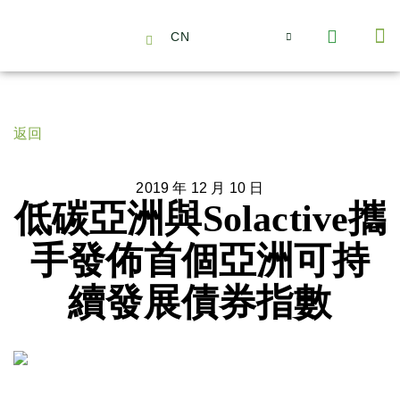
CN
About Us
Capabilities
News | Events
Insights | Research
聯絡我們
全心全意的夥伴
我們的團隊
價值主導
職位空缺
可持續金融
氣候投資俱樂部
碳抵消
返回
2019 年 12 月 10 日
低碳亞洲與Solactive攜
手發佈首個亞洲可持
續發展債券指數