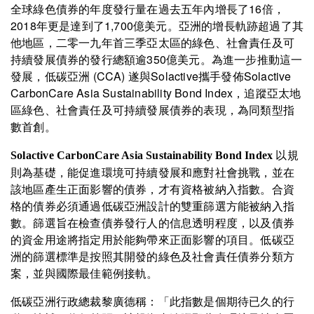
全球綠色債券的年度發行量在過去五年內增長了16倍，
2018年更是達到了1,700億美元。亞洲的增長軌跡超過了其
他地區，二零一九年首三季亞太區的綠色、社會責任及可
持續發展債券的發行總額逾350億美元。為進一步推動這一
發展，低碳亞洲 (CCA) 遂與Solactive攜手發佈Solactive
CarbonCare Asia Sustainability Bond Index，追蹤亞太地
區綠色、社會責任及可持續發展債券的表現，為同類型指
數首創。
以規
Solactive CarbonCare Asia Sustainability Bond Index
則為基礎，能促進環境可持續發展和應對社會挑戰，並在
該地區產生正面影響的債券，才有資格被納入指數。合資
格的債券必須通過低碳亞洲設計的雙重篩選方能被納入指
數。篩選旨在檢查債券發行人的信息透明程度，以及債券
的資金用途將指定用於能夠帶來正面影響的項目。低碳亞
洲的篩選標準是按照其開發的綠色及社會責任債券分類方
案，並與國際最佳範例接軌。
低碳亞洲行政總裁黎廣德稱：「此指數是個期待已久的行