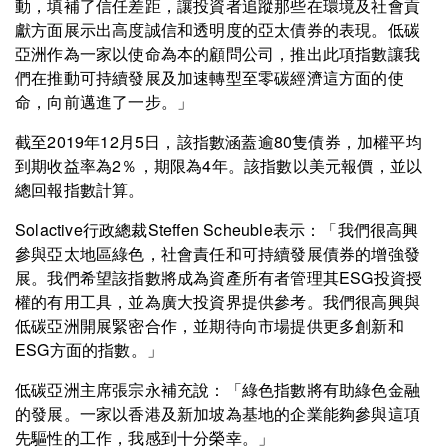
動，填補了信任差距，讓投資者追蹤那些在環境及社會貢
獻方面展示出高度誠信和透明度的亞太債券的表現。低碳
亞洲作為一家以使命為本的顧問公司，推出此項指數讓我
們在推動可持續發展及加速轉型至零碳經濟這方面的使
命，向前邁進了一步。」
截至2019年12月5日，該指數涵蓋逾80隻債券，加權平均
到期收益率為2％，期限為4年。該指數以美元報價，並以
總回報指數計算。
Solactive行政總裁Steffen Scheuble表示：「我們很高興
參與亞太地區綠色，社會責任和可持續發展債券的增強發
展。我們希望該指數將成為資產所有者管理其ESG投資授
權的有用工具，並為廣大投資界提供參考。我們很高興與
低碳亞洲開展緊密合作，並期待向市場提供更多創新和
ESG方面的指數。」
低碳亞洲主席張宗永補充說：「綠色指數將有助綠色金融
的發展。一家以香港及新加坡為基地的企業能夠參與這項
先驅性的工作，我感到十分榮幸。」