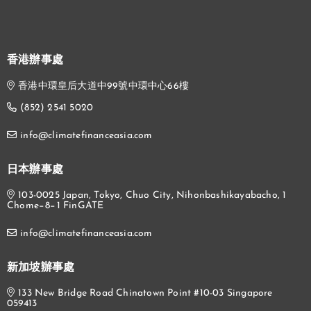
香港辦事處
香港中環皇后大道中99號中環中心66樓
(852) 2541 5020
info@climatefinanceasia.com
日本辦事處
103-0025 Japan, Tokyo, Chuo City, Nihonbashikayabacho, 1
Chome−8−1 FinGATE
info@climatefinanceasia.com
新加坡辦事處
133 New Bridge Road Chinatown Point #10-03 Singapore
059413