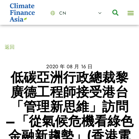
CN
About Us
Capabilities
News | Events
Insights | Research
聯絡我們
全心全意的夥伴
我們的團隊
價值主導
職位空缺
可持續金融
氣候投資俱樂部
碳抵消
返回
2020 年 08 月 16 日
低碳亞洲行政總裁黎
廣德工程師接受港台
「管理新思維」訪問
–「從氣候危機看綠色
金融新趨勢」(香港電