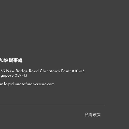
加坡辦事處
133 New Bridge Road Chinatown Point #10-03
ngapore 059413
info@climatefinanceasia.com
私隱政策