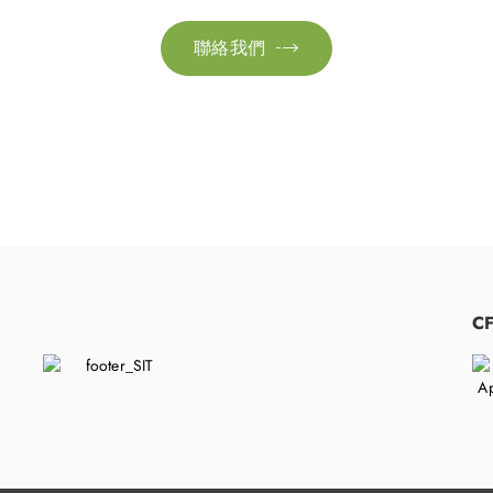
聯絡我們

​
C