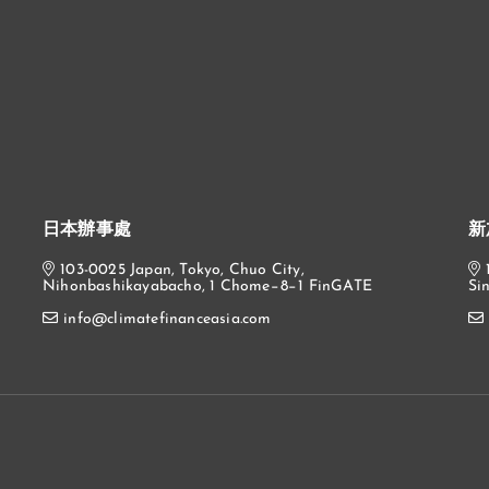
日本辦事處
新
103-0025 Japan, Tokyo, Chuo City,
Nihonbashikayabacho, 1 Chome−8−1 FinGATE
Si
info@climatefinanceasia.com