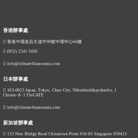
香港辦事處
香港中環皇后大道中99號中環中心66樓
(852) 2541 5020
info@climatefinanceasia.com
日本辦事處
103-0025 Japan, Tokyo, Chuo City, Nihonbashikayabacho, 1
Chome−8−1 FinGATE
info@climatefinanceasia.com
新加坡辦事處
133 New Bridge Road Chinatown Point #10-03 Singapore 059413