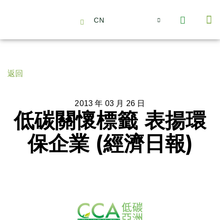
CN
About Us
Capabilities
News | Events
Insights | Research
聯絡我們
全心全意的夥伴
我們的團隊
價值主導
職位空缺
可持續金融
氣候投資俱樂部
碳抵消
返回
2013 年 03 月 26 日
低碳關懷標籤 表揚環
保企業 (經濟日報)