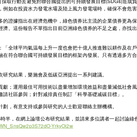
何採取行動去避免對聯合國提出的可持續發展目標(SDGs)造
，例如在投資水力發電水壩及陸上風力發電場時，確保不會危害
多的證據指出在經濟危機中，綠色債券比主流的企業債券更為保
經濟。這份報告不單指出目前亞洲綠色債券的不足之處，亦找出
：「全球平均氣温每上升一度也會把十億人推進難以耕作及在戶
融在符合聯合國可持續發展目標的框架內發展。只有透過多方合
次研究結果，樂施會及低碳亞洲提出一系列建議。
貢獻；運用最佳可用技術以盡量增加環境效益和盡量減低社會風
邀請社區參與；針對减排責任制訂「科學基礎减碳目標」。
計劃，有意支持或參與研究的人士歡迎聯絡主辦機構。
時至5時半，在網上論壇公布研究結果，並請來多位講者一起討論
ter/WN_SnsQw2p3S72dO-YrkyOi2w