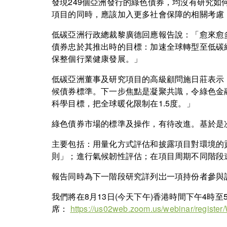
發現249個亞洲發行的綠色債券，均沒有研究如
項目的同時，應該加入更多社會保障的相關考慮
低碳亞洲行政總裁黎廣德回應報告說：「愈來愈
債券忠於其推出時的目標：加速全球轉型至低碳
保整個行業健康發展。」
低碳亞洲董事及研究項目的高級顧問施日莊表示
候債券標準。下一步焦點是凝聚共識，令綠色金
科學目標，把全球暖化限制在1.5度。」
綠色債券市場的標準及操作，有待改進。基於是
主要包括：用量化方式評估和披露項目對環境的
則」；進行氣候韌性評估；在項目周期不同階段
報告同時為下一階段研究詳列岀一項持份者參與
我們將在8月13日(今天下午)香港時間下午4
席：
https://us02web.zoom.us/webinar/regis