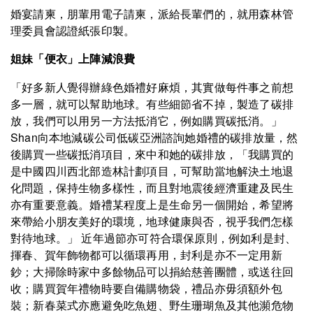
婚宴請柬，朋輩用電子請柬，派給長輩們的，就用森林管
理委員會認證紙張印製。
姐妹「便衣」上陣減浪費
「好多新人覺得辦綠色婚禮好麻煩，其實做每件事之前想
多一層，就可以幫助地球。有些細節省不掉，製造了碳排
放，我們可以用另一方法抵消它，例如購買碳抵消。」
Shan向本地減碳公司低碳亞洲諮詢她婚禮的碳排放量，然
後購買一些碳抵消項目，來中和她的碳排放，「我購買的
是中國四川西北部造林計劃項目，可幫助當地解決土地退
化問題，保持生物多樣性，而且對地震後經濟重建及民生
亦有重要意義。婚禮某程度上是生命另一個開始，希望將
來帶給小朋友美好的環境，地球健康與否，視乎我們怎樣
對待地球。」 近年過節亦可符合環保原則，例如利是封、
揮春、賀年飾物都可以循環再用，封利是亦不一定用新
鈔；大掃除時家中多餘物品可以捐給慈善團體，或送往回
收；購買賀年禮物時要自備購物袋，禮品亦毋須額外包
裝；新春菜式亦應避免吃魚翅、野生珊瑚魚及其他瀕危物