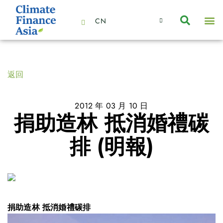
CN
About Us
Capabilities
News | Events
Insights | Research
聯絡我們
全心全意的夥伴
我們的團隊
價值主導
職位空缺
可持續金融
氣候投資俱樂部
碳抵消
返回
2012 年 03 月 10 日
捐助造林 抵消婚禮碳
排 (明報)
捐助造林 抵消婚禮碳排