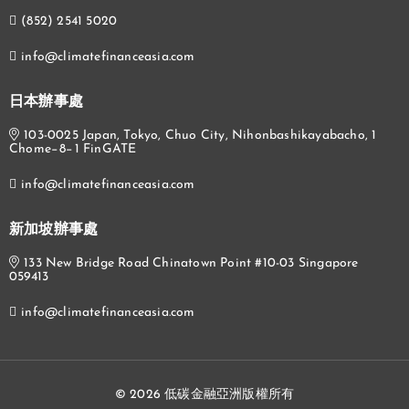
(852) 2541 5020
info@climatefinanceasia.com
日本辦事處
103-0025 Japan, Tokyo, Chuo City, Nihonbashikayabacho, 1
Chome−8−1 FinGATE
info@climatefinanceasia.com
新加坡辦事處
133 New Bridge Road Chinatown Point #10-03 Singapore
059413
info@climatefinanceasia.com
© 2026 低碳金融亞洲版權所有