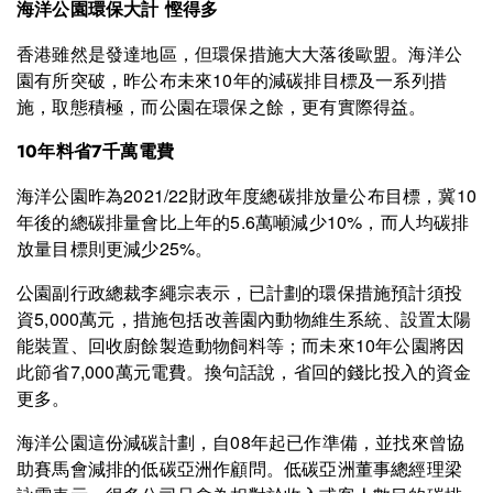
海洋公園環保大計 慳得多
香港雖然是發達地區，但環保措施大大落後歐盟。海洋公
園有所突破，昨公布未來10年的減碳排目標及一系列措
施，取態積極，而公園在環保之餘，更有實際得益。
10年料省7千萬電費
海洋公園昨為2021/22財政年度總碳排放量公布目標，冀10
年後的總碳排量會比上年的5.6萬噸減少10%，而人均碳排
放量目標則更減少25%。
公園副行政總裁李繩宗表示，已計劃的環保措施預計須投
資5,000萬元，措施包括改善園內動物維生系統、設置太陽
能裝置、回收廚餘製造動物飼料等；而未來10年公園將因
此節省7,000萬元電費。換句話說，省回的錢比投入的資金
更多。
海洋公園這份減碳計劃，自08年起已作準備，並找來曾協
助賽馬會減排的低碳亞洲作顧問。低碳亞洲董事總經理梁