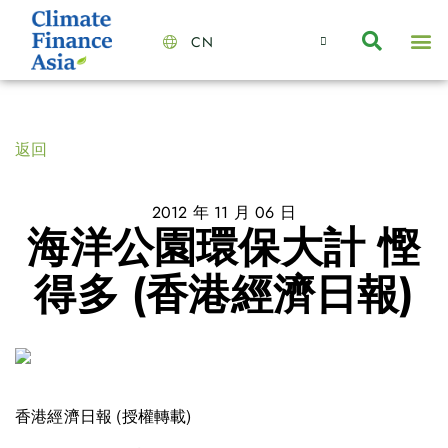
CN
About Us
Capabilities
News | Events
Insights | Research
聯絡我們
全心全意的夥伴
我們的團隊
價值主導
職位空缺
可持續金融
氣候投資俱樂部
碳抵消
返回
2012 年 11 月 06 日
海洋公園環保大計 慳
得多 (香港經濟日報)
香港經濟日報 (授權轉載)