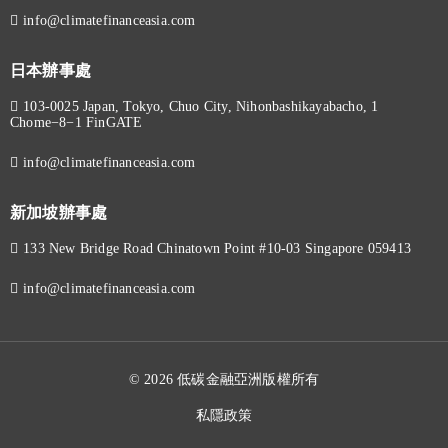
info@climatefinanceasia.com
日本辦事處
103-0025 Japan, Tokyo, Chuo City, Nihonbashikayabacho, 1
Chome−8−1 FinGATE
info@climatefinanceasia.com
新加坡辦事處
133 New Bridge Road Chinatown Point #10-03 Singapore 059413
info@climatefinanceasia.com
© 2026 低碳金融亞洲版權所有
私隱政策