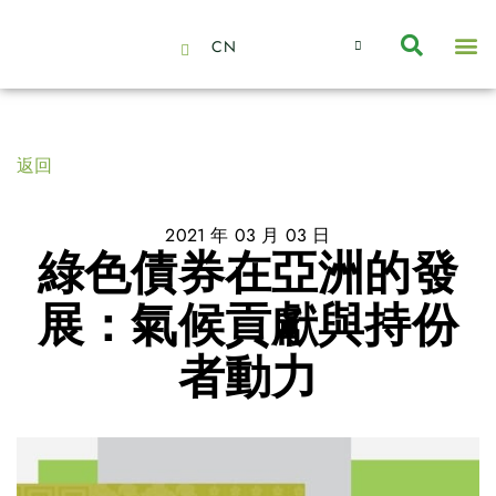
CN
About Us
Capabilities
News | Events
Insights | Research
聯絡我們
全心全意的夥伴
我們的團隊
價值主導
職位空缺
可持續金融
氣候投資俱樂部
碳抵消
返回
2021 年 03 月 03 日
綠色債券在亞洲的發
展：氣候貢獻與持份
者動力