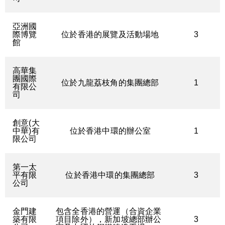
亞洲國
際博覽
位於香港的展覽及活動場地
3
館
高華集
團國際
位於九龍荔枝角的集團總部
1
有限公
司
創意(大
中華)有
位於香港中環的辦公室
1
限公司
第一太
平有限
位於香港中環的集團總部
3
公司
金門建
包含全香港的營運（合資企業
築有限
項目除外），新加坡總部辦公
3