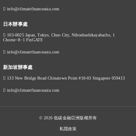
info@climatefinanceasia.com
日本辦事處
103-0025 Japan, Tokyo, Chuo City, Nihonbashikayabacho, 1
Chome−8−1 FinGATE
info@climatefinanceasia.com
新加坡辦事處
133 New Bridge Road Chinatown Point #10-03 Singapore 059413
info@climatefinanceasia.com
© 2026 低碳金融亞洲版權所有
私隱政策