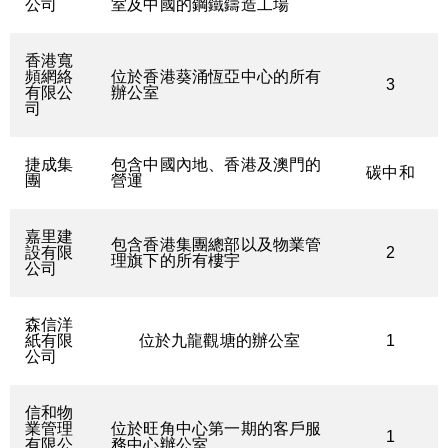
公司
室及中國的鋼鐵鑄造工場
香港寬
頻網絡
位於香港葵涌恆亞中心的所有
3
有限公
辦公室
司
捷成集
包含中國內地、香港及澳門的
碳中和
團
營運
嘉里建
包含香港集團總部以及物業管
設有限
2
理旗下的所有樓宇
公司
森信洋
紙有限
位於九龍觀塘的辦公室
1
公司
信和物
業管理
位於旺角中心第一期的客戶服
1
有限公
務中心辦公室