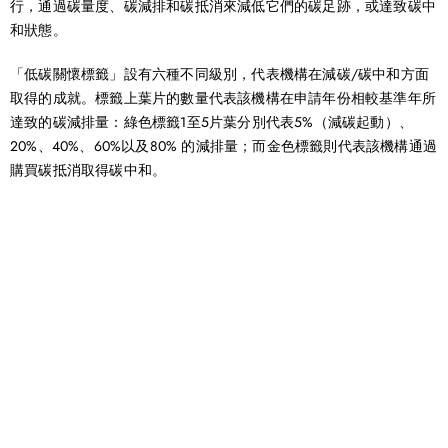
行，通過碳量度、碳減排和碳抵消來減低它們的碳足跡，或達致碳中
和狀態。
「低碳關懷標籤」設有六種不同級別，代表機構在減碳/碳中和方面
取得的成就。標籤上葉片的數量代表該機構在申請年份相較基準年所
達致的碳減排量：綠色標籤1至5片葉分別代表5%（減碳起動）、
20%、40%、60%以及80% 的減排量；而金色標籤則代表該機構通過
購買碳抵消取得碳中和。
聯絡我們