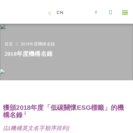
CN
About Us
Capabilities
News | Events
Insights | Research
聯絡我們
全心全意的夥伴
我們的團隊
價值主導
職位空缺
可持續金融
氣候投資俱樂部
碳抵消
首頁
2018年度機構名錄
2018年度機構名錄
獲頒2018年度「低碳關懷ESG標籤」的機
i
構名錄
(以機構英文名字順序排列)