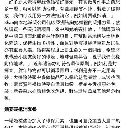
「好多新人覺得辦綠色婚禮好麻煩，其實做每件事之前想
多一層，就可以幫助地球。有些細節省不掉，製造了碳排
放，我們可以用另一方法抵消它，例如購買碳抵消。」
Shan向本地減碳公司低碳亞洲諮詢她婚禮的碳排放量，然
後購買一些碳抵消項目，來中和她的碳排放，「我購買的
是中國四川西北部造林計劃項目，可幫助當地解決土地退
化問題，保持生物多樣性，而且對地震後經濟重建及民生
亦有重要意義。婚禮某程度上是生命另一個開始，希望將
來帶給小朋友美好的環境，地球健康與否，視乎我們怎樣
對待地球。」 近年過節亦可符合環保原則，例如利是封、
揮春、賀年飾物都可以循環再用，封利是亦不一定用新
鈔；大掃除時家中多餘物品可以捐給慈善團體，或送往回
收；購買賀年禮物時要自備購物袋，禮品亦毋須額外包
裝；新春菜式亦應避免吃魚翅、野生珊瑚魚及其他瀕危物
種。
婚宴碳抵消套餐
一場婚禮儘管加入了環保元素，也無可避免製造大量二氧
化碳，本地減碳公司低碳亞洲提供婚禮減碳諮詢，計算你