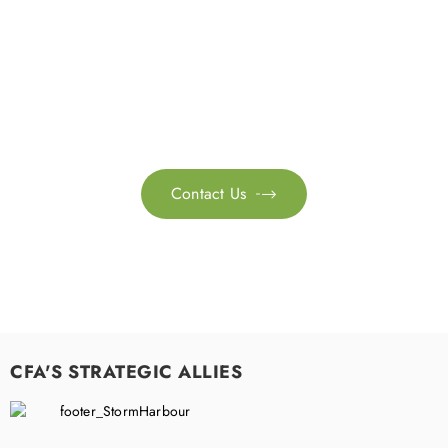
Get in touch with us
Feel free to contact us for more information. Let’s work
together to accelerate your
sustainability transformation.
Contact Us

CFA'S STRATEGIC ALLIES