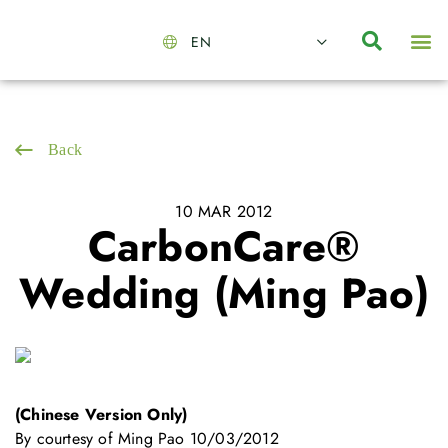
EN
About Us
Capabilities
News | Events
Insights | Research
Contact Us
Back
10 MAR 2012
CarbonCare®
Wedding (Ming Pao)
(Chinese Version Only)
By courtesy of Ming Pao 10/03/2012