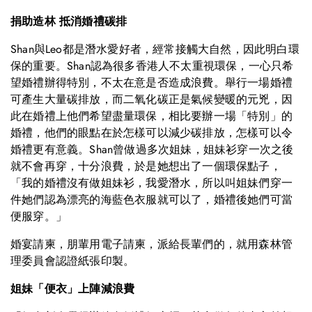
捐助造林 抵消婚禮碳排
Shan與Leo都是潛水愛好者，經常接觸大自然，因此明白環
保的重要。Shan認為很多香港人不太重視環保，一心只希
望婚禮辦得特別，不太在意是否造成浪費。舉行一場婚禮
可產生大量碳排放，而二氧化碳正是氣候變暖的元兇，因
此在婚禮上他們希望盡量環保，相比要辦一場「特別」的
婚禮，他們的眼點在於怎樣可以減少碳排放，怎樣可以令
婚禮更有意義。Shan曾做過多次姐妹，姐妹衫穿一次之後
就不會再穿，十分浪費，於是她想出了一個環保點子，
「我的婚禮沒有做姐妹衫，我愛潛水，所以叫姐妹們穿一
件她們認為漂亮的海藍色衣服就可以了，婚禮後她們可當
便服穿。」
婚宴請柬，朋輩用電子請柬，派給長輩們的，就用森林管
理委員會認證紙張印製。
姐妹「便衣」上陣減浪費