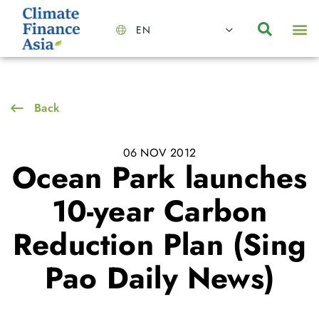
EN
About Us
Capabilities
News | Events
Insights | Research
Contact Us
Back
06 NOV 2012
Ocean Park launches
10-year Carbon
Reduction Plan (Sing
Pao Daily News)