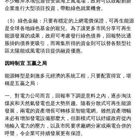
不少離岸水域也適合安裝海上風電場，政府可以鼓勵創新
企業進行大型項目投資，帶動綠色就業機會。
（5）綠色金融：只要有穩定的上網電價保證，可再生能源
是全球各地綠色基金的寵兒。為了讓更多市民分享可再生
能源發展的成果，政府可考慮發行綠色債券，回報勢比通
脹掛鈎債券更吸引，而籌集所得的資金則可以替各類型社
區太陽能或風電項目提供融資優惠。
因時制宜 五贏之局
能源轉型是刺激多元經濟的系統工程，只要配置得宜，堪
稱是五贏之局：
一、對電力公司而言，回報率下調是意料之內，逐步淘汰
煤炭和天然氣發電也是大勢所趨。隨着分散式可再生能源
發展，兩電的資產增長可轉移至智能電網。雖然資產增幅
未必有增加發電設備那麼大，但新模式可以紓緩政府從內
地輸入電力的壓力，以及市民要求廠網分家或兩電合併的
呼聲，令企業可持續發展更有保證。