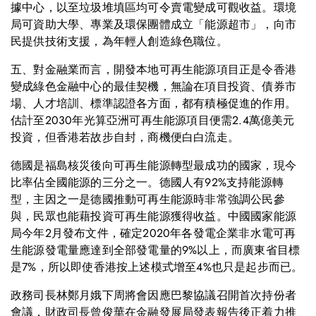
據中心，以至垃圾堆填區均可令賣電變成可觀收益。環境
局可資助大學、專業及環保團體成立「能源超市」，向市
民提供技術支援，為年輕人創造綠色職位。
五、對金融業而言，開發本地可再生能源項目正是令香港
變成綠色金融中心的最佳契機，無論在項目投資、債券市
場、人才培訓、標準認證各方面，都有積極促進的作用。
估計至2030年光算亞洲可再生能源項目便需2.4萬億美元
投資，但香港若故步自封，商機便白白流走。
德國是福島核災後向可再生能源轉型最成功的國家，現今
比率佔全國能源的三分之一。德國人有92%支持能源轉
型，主因之一是德國推動可再生能源時非常強調公民參
與，民眾也能藉投資可再生能源獲得收益。中國國家能源
局今年2月發布文件，確定2020年各發電企業非水電可再
生能源發電量應達到全部發電量的9%以上，而廣東省目標
是7%，所以即使香港按上述模式增至4%也只是起步而已。
政務司長林鄭月娥下周將會因應巴黎協議召開首次持份者
會議，財政司長曾俊華在金融發展局發表報告後正着力推