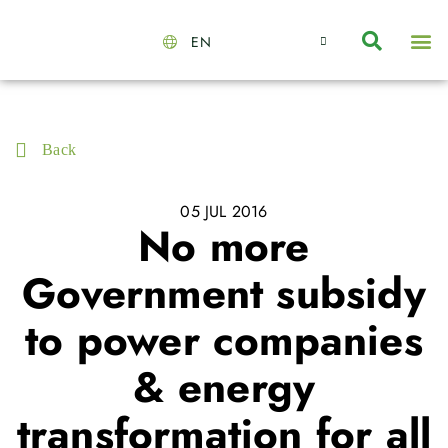
EN
About Us
Capabilities
News | Events
Insights | Research
Contact Us
Back
05 JUL 2016
No more
Government subsidy
to power companies
& energy
transformation for all