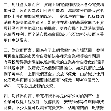
二、對社會大眾而言，實施上網電價補貼後不會令電費增
加分毫，反而因為多用可再生能源，減輕將來由於天然氣
價格上升而增加電費的風險。千家萬戶的市民可以從能源
消費者變身能源生產者，即使住在屋邨的基層家庭也有參
與社區可再生能源項目的機會。更多市民可以透過購買綠
色債券獲利，而全港市民都會因減少化石燃料污染而享受
更佳生活質素。
三、對政府而言，因為有了上網電價作為市場誘因，參與
可再生能源的市民會自發解決各種天台業權等操作問題，
有意投資浮動太陽能或離岸風電的企業亦會自發做好環評
和城規申請，政府毋須為個別項目操心。如果政府按上述
例子每年向「上網電價基金」投放15億元，由於減少使用
化石燃料而節省的能源補貼便有16億元（即400億元的
4%），可以說是必賺的投資。
四、對商界而言，發電賺錢不再是兩家公司的獨市生意，
企業可以從工程設計、設備供應、安裝維修等各環節尋找
商機。不少大廈可以減省電費支出，佔地遼闊的工廠或數