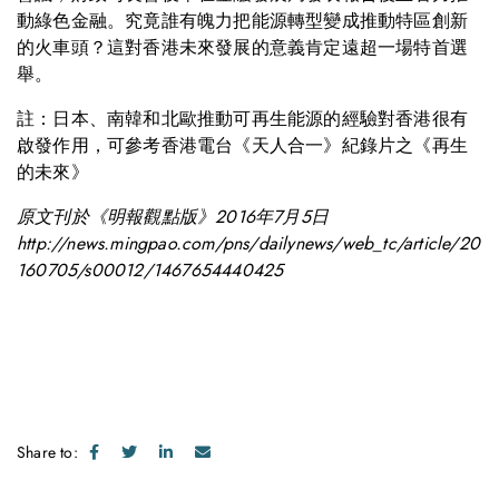
動綠色金融。究竟誰有魄力把能源轉型變成推動特區創新
的火車頭？這對香港未來發展的意義肯定遠超一場特首選
舉。
註：日本、南韓和北歐推動可再生能源的經驗對香港很有
啟發作用，可參考香港電台《天人合一》紀錄片之《再生
的未來》
原文刊於《明報觀點版》2016年7月5日
http://news.mingpao.com/pns/dailynews/web_tc/article/20
160705/s00012/1467654440425
Share to: