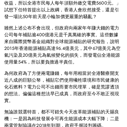
收益，所以全港市民每人每年須額外繳交電費5600元。」
試想下任特首提出以上政綱，香港人會欣然接受，還是引
發一場比50年前天星小輪加價更嚴重的騷亂？
雖然上述公布不會出現，但政府向兩家年年賺大錢的電力
公司每年補貼逾400億港元是千真萬確的事實。這些數據
來自國際貨幣基金組織對全球能源補貼的研究報告，說明
2015年香港能源補貼高達96.4億美元，其中67億美元為空
氣污染及20億美元為氣候變化的損失，而發電佔全港能源
使用量54%，所以要負擔過半責任。
為何政府為了方便兩電賺錢，每年用相當於全港醫療開支
近八成的巨額公帑，補貼它們使用犧牲環境和市民健康的
化石燃料？電力公司不出錢而要市民埋單，確是荒謬透頂
的想法。偏偏這種想法早已成真，而政府至今不敢正視現
實。
無論誰競選特首，都不可錯失今天改革能源補貼的天賜良
機：一是因為科技發展令可再生能源成本大幅下降；二是
兩電管制協議在2018年到期，政府手握談判籌碼。