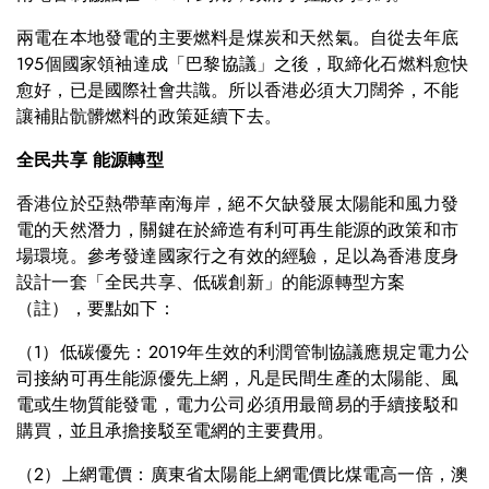
兩電在本地發電的主要燃料是煤炭和天然氣。自從去年底
195個國家領袖達成「巴黎協議」之後，取締化石燃料愈快
愈好，已是國際社會共識。所以香港必須大刀闊斧，不能
讓補貼骯髒燃料的政策延續下去。
全民共享 能源轉型
香港位於亞熱帶華南海岸，絕不欠缺發展太陽能和風力發
電的天然潛力，關鍵在於締造有利可再生能源的政策和市
場環境。參考發達國家行之有效的經驗，足以為香港度身
設計一套「全民共享、低碳創新」的能源轉型方案
（註），要點如下：
（1）低碳優先：2019年生效的利潤管制協議應規定電力公
司接納可再生能源優先上網，凡是民間生產的太陽能、風
電或生物質能發電，電力公司必須用最簡易的手續接駁和
購買，並且承擔接駁至電網的主要費用。
（2）上網電價：廣東省太陽能上網電價比煤電高一倍，澳