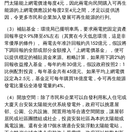
門太陽能上網電價達每度4元，因此兩電向民間購入可再生
能源的上網電價應設於每度2至4元之間，才足以提供誘
因，令更多市民和企業加入發展可再生能源的行列。
（3）補貼基金：環境局已擺明車馬，要求兩電把固定資產
回報率從9.9%降至6%左右（其實在今天低息環境，這是非
常優厚的條件）。兩電去年准許回報約共152億元，假設將
下調回報的全部或部分金額撥入「上網電價基金」，便可
以提供穩定的補貼資金來源。粗略計算，如果用下調2%的
回報收益撥入基金，每年約有30億元，假設政府按照2：1
比例配對投資，每年基金共有45億元。如果平均上網電價
設定為2.5元，基金足可每年購買18億度電，令可再生能源
發電比重佔全港發電量約4%。
（4）開放空間：除了市民和企業可以自發利用私人住宅或
大廈天台安裝太陽能光伏系統發電外，政府可以挑選屋
邨、公園、公共設施、閒置用地等合適空間開放，讓屋邨
居民或社區團體組成社企，投資安裝社區為本的太陽能或
風電設施。還有全港17個水塘適合安裝浮動太陽能電站，