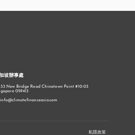
加坡辦事處
133 New Bridge Road Chinatown Point #10-03
ngapore 059413
info@climatefinanceasia.com
私隱政策