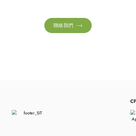
絡我們以獲取更多資訊。讓我們共同努力，加速邁向可
聯絡我們

​
C