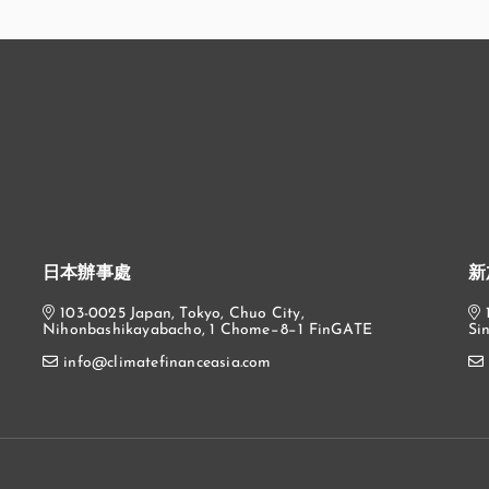
日本辦事處
新
103-0025 Japan, Tokyo, Chuo City,
Nihonbashikayabacho, 1 Chome−8−1 FinGATE
Si
info@climatefinanceasia.com