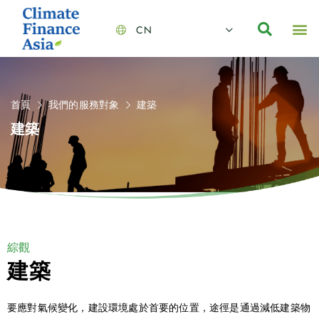
CN
About Us
Capabilities
News | Events
Insights | Research
聯絡我們
全心全意的夥伴
我們的團隊
價值主導
職位空缺
可持續金融
氣候投資俱樂部
碳抵消
首頁
我們的服務對象
建築
建築
綜觀
建築
要應對氣候變化，建設環境處於首要的位置，途徑是通過減低建築物