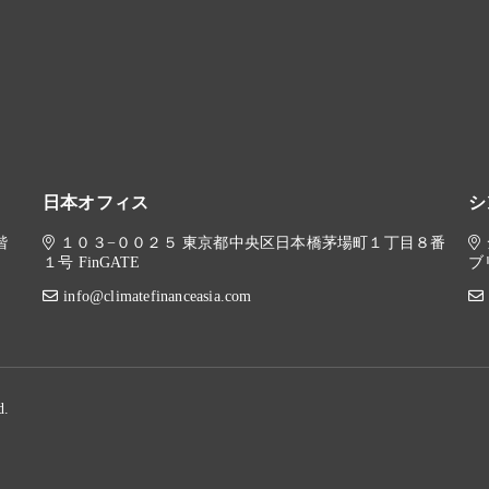
日本オフィス
シ
6階
１０３−００２５ 東京都中央区日本橋茅場町１丁目８番
１号 FinGATE
ブ
info@climatefinanceasia.com
d.