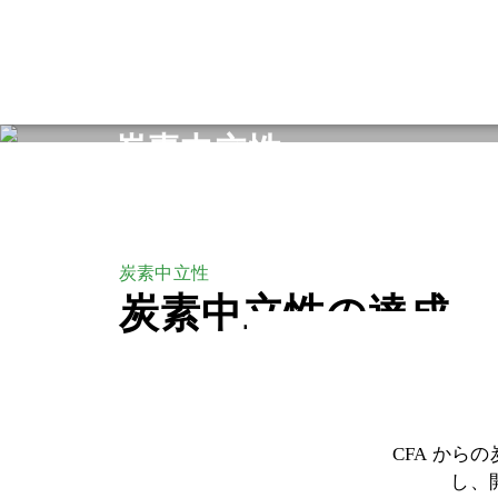
ホーム
主要事業とサービス
炭素中立性
炭素中立性
炭素中立性
炭素中立性の達成
からの
CFA
し、